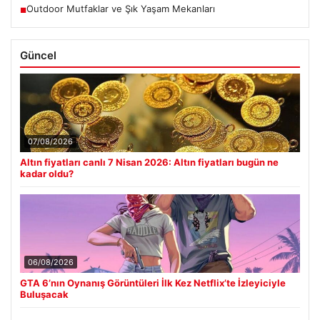
Outdoor Mutfaklar ve Şık Yaşam Mekanları
■
Güncel
07/08/2026
Altın fiyatları canlı 7 Nisan 2026: Altın fiyatları bugün ne
kadar oldu?
06/08/2026
GTA 6’nın Oynanış Görüntüleri İlk Kez Netflix’te İzleyiciyle
Buluşacak