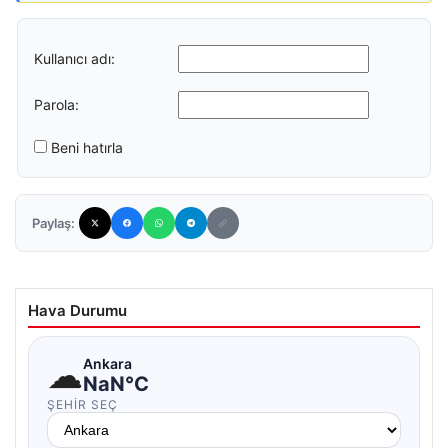
Kullanıcı adı:
Parola:
Beni hatırla
Paylaş:
Hava Durumu
☁
Ankara
NaN°C
ŞEHIR SEÇ