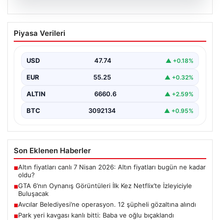
06.08.2026
GTA 6’nın Oynanış Görüntüleri İlk Kez
Piyasa Verileri
Netflix’te İzleyiciyle Buluşacak
Oyun dünyasının merakla beklenen yapımlarından biri
olan Grand Theft Auto 6'nın oynanış videosunun 27…
USD
47.74
▲ +0.18%
EUR
55.25
▲ +0.32%
ALTIN
6660.6
▲ +2.59%
BTC
3092134
▲ +0.95%
Son Eklenen Haberler
Altın fiyatları canlı 7 Nisan 2026: Altın fiyatları bugün ne kadar
■
oldu?
GTA 6’nın Oynanış Görüntüleri İlk Kez Netflix’te İzleyiciyle
■
Buluşacak
Avcılar Belediyesi’ne operasyon. 12 şüpheli gözaltına alındı
■
Park yeri kavgası kanlı bitti: Baba ve oğlu bıçaklandı
■