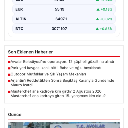
EUR
55.19
▲ +0.18%
ALTIN
6497.1
▲ +0.02%
BTC
3071107
▲ +0.85%
Son Eklenen Haberler
Avcılar Belediyesi’ne operasyon. 12 şüpheli gözaltına alındı
■
Park yeri kavgası kanlı bitti: Baba ve oğlu bıçaklandı
■
Outdoor Mutfaklar ve Şık Yaşam Mekanları
■
Arjantin’i Reddettikten Sonra Beşiktaş Kararıyla Gündemde
■
Mauro Icardi
Masterchef ana kadroya kim girdi? 2 Ağustos 2026
■
Masterchef ana kadroya giren 15. yarışmacı kim oldu?
Güncel