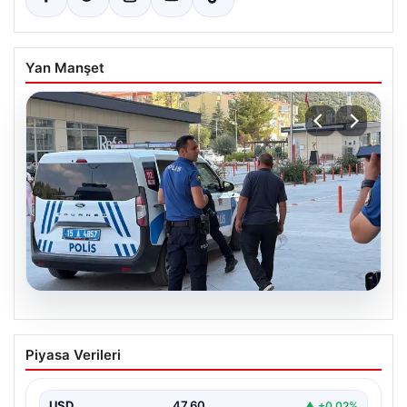
Yan Manşet
05.08.2026
Park yeri kavgası kanlı bitti: Baba ve
Piyasa Verileri
oğlu bıçaklandı
USD
47.60
▲ +0.02%