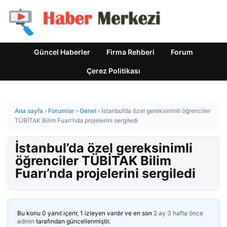
Güncel Haberler
Firma Rehberi
Forum
Çerez Politikası
Ana sayfa
›
Forumlar
›
Genel
›
İstanbul’da özel gereksinimli öğrenciler
TÜBİTAK Bilim Fuarı’nda projelerini sergiledi
İstanbul’da özel gereksinimli
öğrenciler TÜBİTAK Bilim
Fuarı’nda projelerini sergiledi
Bu konu 0 yanıt içerir, 1 izleyen vardır ve en son
2 ay 3 hafta önce
admin
tarafından güncellenmiştir.