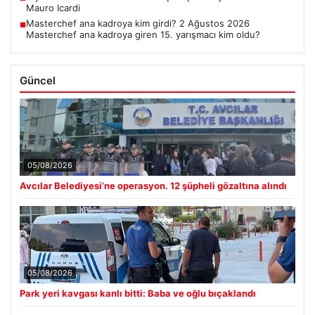
Mauro Icardi
Masterchef ana kadroya kim girdi? 2 Ağustos 2026
■
Masterchef ana kadroya giren 15. yarışmacı kim oldu?
Güncel
05/08/2026
Avcılar Belediyesi’ne operasyon. 12 şüpheli gözaltına alındı
05/08/2026
Park yeri kavgası kanlı bitti: Baba ve oğlu bıçaklandı