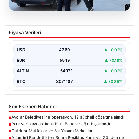
05.08.2026
Park yeri kavgası kanlı bitti: Baba ve
Piyasa Verileri
oğlu bıçaklandı
USD
47.60
▲ +0.02%
EUR
55.19
▲ +0.18%
ALTIN
6497.1
▲ +0.02%
BTC
3071107
▲ +0.85%
Son Eklenen Haberler
Avcılar Belediyesi’ne operasyon. 12 şüpheli gözaltına alındı
■
Park yeri kavgası kanlı bitti: Baba ve oğlu bıçaklandı
■
Outdoor Mutfaklar ve Şık Yaşam Mekanları
■
Arjantin’i Reddettikten Sonra Beşiktaş Kararıyla Gündemde
■