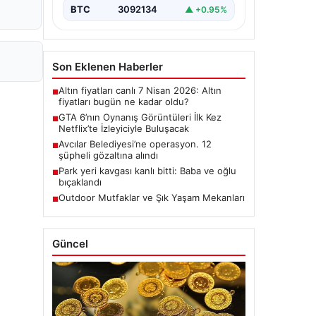
BTC
3092134
▲ +0.95%
Son Eklenen Haberler
Altın fiyatları canlı 7 Nisan 2026: Altın
■
fiyatları bugün ne kadar oldu?
GTA 6’nın Oynanış Görüntüleri İlk Kez
■
Netflix’te İzleyiciyle Buluşacak
Avcılar Belediyesi’ne operasyon. 12
■
şüpheli gözaltına alındı
Park yeri kavgası kanlı bitti: Baba ve oğlu
■
bıçaklandı
Outdoor Mutfaklar ve Şık Yaşam Mekanları
■
Güncel