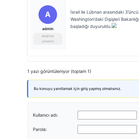
İsrail ile Lübnan arasındaki 3’üncü
A
Washington’daki Dışişleri Bakanlı
başladığı duyuruldu.
admin
Anahtar
yönetici
1 yazı görüntüleniyor (toplam 1)
Bu konuyu yanıtlamak için giriş yapmış olmalısınız.
Kullanıcı adı:
Parola: