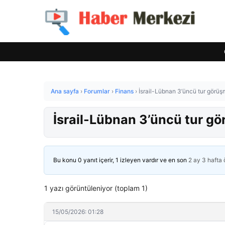
Ana sayfa
›
Forumlar
›
Finans
›
İsrail-Lübnan 3’üncü tur görüşm
İsrail-Lübnan 3’üncü tur gö
Bu konu 0 yanıt içerir, 1 izleyen vardır ve en son
2 ay 3 hafta
1 yazı görüntüleniyor (toplam 1)
15/05/2026: 01:28