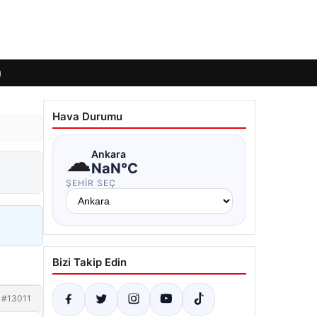
ı
Hava Durumu
☁
Ankara
NaN°C
ŞEHIR SEÇ
Bizi Takip Edin
#13011