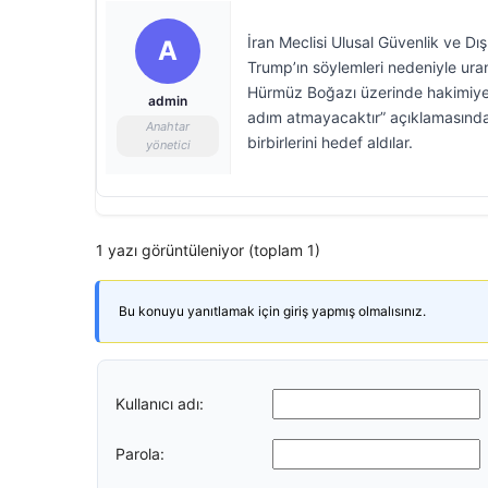
İran Meclisi Ulusal Güvenlik ve Dı
A
Trump’ın söylemleri nedeniyle ura
Hürmüz Boğazı üzerinde hakimiyet v
admin
adım atmayacaktır” açıklamasında bu
Anahtar
birbirlerini hedef aldılar.
yönetici
1 yazı görüntüleniyor (toplam 1)
Bu konuyu yanıtlamak için giriş yapmış olmalısınız.
Kullanıcı adı:
Parola: