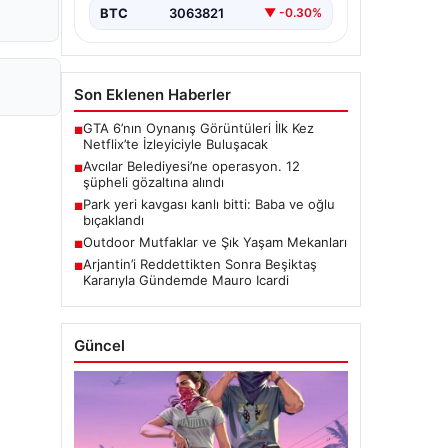
BTC
3063821
▼ -0.30%
Son Eklenen Haberler
GTA 6’nın Oynanış Görüntüleri İlk Kez
■
Netflix’te İzleyiciyle Buluşacak
Avcılar Belediyesi’ne operasyon. 12
■
şüpheli gözaltına alındı
Park yeri kavgası kanlı bitti: Baba ve oğlu
■
bıçaklandı
Outdoor Mutfaklar ve Şık Yaşam Mekanları
■
Arjantin’i Reddettikten Sonra Beşiktaş
■
Kararıyla Gündemde Mauro Icardi
Güncel