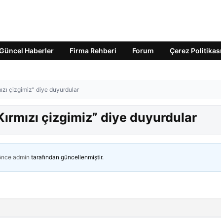
Güncel Haberler
Firma Rehberi
Forum
Çerez Politikas
mızı çizgimiz” diye duyurdular
Kırmızı çizgimiz” diye duyurdular
 önce
admin
tarafından güncellenmiştir.