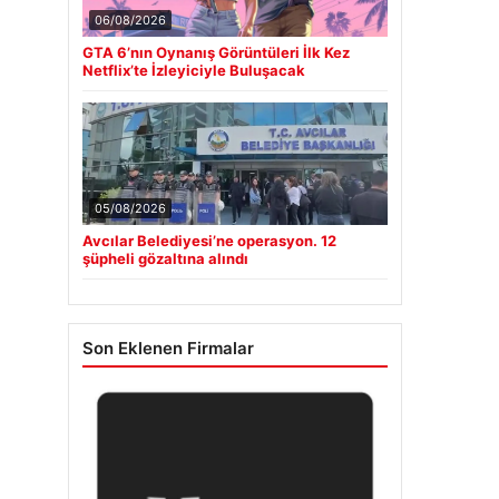
06/08/2026
GTA 6’nın Oynanış Görüntüleri İlk Kez
Netflix’te İzleyiciyle Buluşacak
05/08/2026
Avcılar Belediyesi’ne operasyon. 12
şüpheli gözaltına alındı
Son Eklenen Firmalar