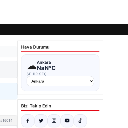
ı
Hava Durumu
☁
Ankara
NaN°C
ŞEHIR SEÇ
Bizi Takip Edin
#16014