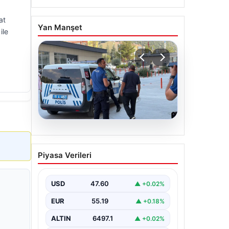
at
Yan Manşet
ile
05.08.2026
Park yeri kavgası kanlı
Piyasa Verileri
bitti: Baba ve oğlu
bıçaklandı
USD
47.60
▲ +0.02%
EUR
55.19
▲ +0.18%
ALTIN
6497.1
▲ +0.02%