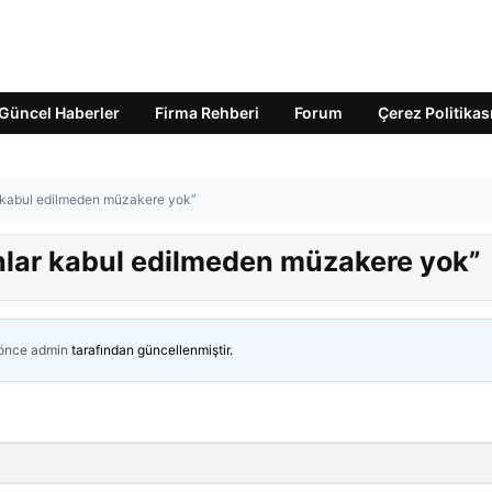
Güncel Haberler
Firma Rehberi
Forum
Çerez Politikas
ar kabul edilmeden müzakere yok”
unlar kabul edilmeden müzakere yok”
 önce
admin
tarafından güncellenmiştir.