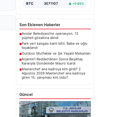
BTC
3071107
▲ +0.85%
Son Eklenen Haberler
Avcılar Belediyesi’ne operasyon. 12
■
şüpheli gözaltına alındı
Park yeri kavgası kanlı bitti: Baba ve oğlu
■
bıçaklandı
Outdoor Mutfaklar ve Şık Yaşam Mekanları
■
Arjantin’i Reddettikten Sonra Beşiktaş
■
Kararıyla Gündemde Mauro Icardi
Masterchef ana kadroya kim girdi? 2
■
Ağustos 2026 Masterchef ana kadroya
giren 15. yarışmacı kim oldu?
Güncel