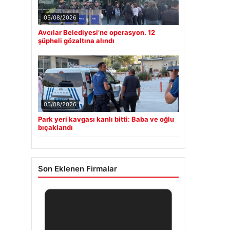
05/08/2026
Avcılar Belediyesi’ne operasyon. 12
şüpheli gözaltına alındı
05/08/2026
Park yeri kavgası kanlı bitti: Baba ve oğlu
bıçaklandı
Son Eklenen Firmalar