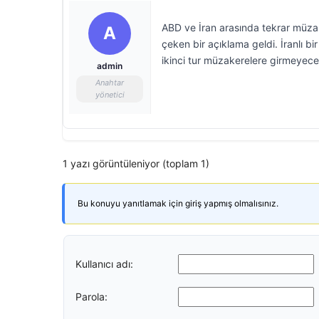
ABD ve İran arasında tekrar müzak
A
çeken bir açıklama geldi. İranlı bi
ikinci tur müzakerelere girmeyeceğ
admin
Anahtar
yönetici
1 yazı görüntüleniyor (toplam 1)
Bu konuyu yanıtlamak için giriş yapmış olmalısınız.
Kullanıcı adı:
Parola: