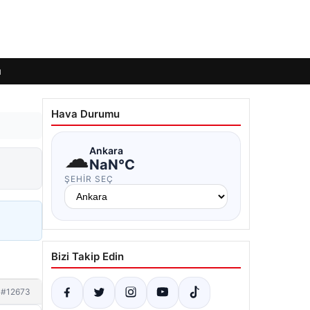
ı
Hava Durumu
☁
Ankara
NaN°C
ŞEHIR SEÇ
Bizi Takip Edin
#12673