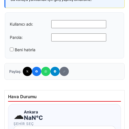
Kullanıcı adı:
Parola:
Beni hatırla
Paylaş:
Hava Durumu
☁
Ankara
NaN°C
ŞEHIR SEÇ