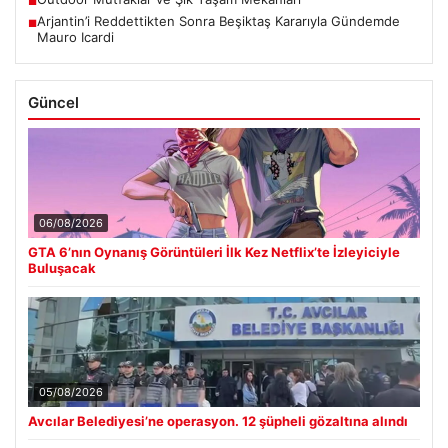
■
Arjantin’i Reddettikten Sonra Beşiktaş Kararıyla Gündemde
■
Mauro Icardi
Güncel
06/08/2026
GTA 6’nın Oynanış Görüntüleri İlk Kez Netflix’te İzleyiciyle
Buluşacak
05/08/2026
Avcılar Belediyesi’ne operasyon. 12 şüpheli gözaltına alındı