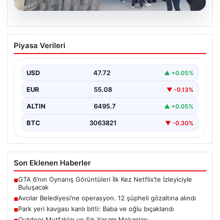
05.08.2026
Avcılar Belediyesi’ne operasyon. 12
Piyasa Verileri
şüpheli gözaltına alındı
{"title": "Avcılar Belediyesi'nde Yolsuzluk Operasyonu:
12 Şüpheli Gözaltına Alındı", "content": "İstanbul'un
USD
47.72
▲ +0.05%
önemli ilçelerinden Avcılar'da…
EUR
55.08
▼ -0.13%
ALTIN
6495.7
▲ +0.05%
BTC
3063821
▼ -0.30%
Son Eklenen Haberler
GTA 6’nın Oynanış Görüntüleri İlk Kez Netflix’te İzleyiciyle
■
Buluşacak
Avcılar Belediyesi’ne operasyon. 12 şüpheli gözaltına alındı
■
Park yeri kavgası kanlı bitti: Baba ve oğlu bıçaklandı
■
Outdoor Mutfaklar ve Şık Yaşam Mekanları