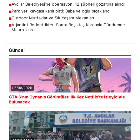
Avcılar Belediyesi’ne operasyon. 12 şüpheli gözaltına alındı
■
Park yeri kavgası kanlı bitti: Baba ve oğlu bıçaklandı
■
Outdoor Mutfaklar ve Şık Yaşam Mekanları
■
Arjantin’i Reddettikten Sonra Beşiktaş Kararıyla Gündemde
■
Mauro Icardi
Güncel
06/08/2026
GTA 6’nın Oynanış Görüntüleri İlk Kez Netflix’te İzleyiciyle
Buluşacak