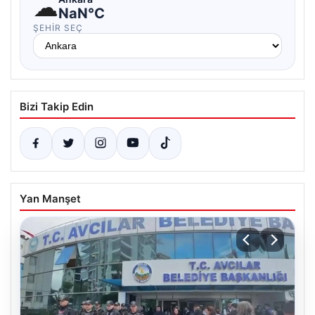
☁
NaN°C
ŞEHIR SEÇ
Bizi Takip Edin
Yan Manşet