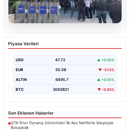
05.08.2026
Avcılar Belediyesi’ne operasyon. 12
Piyasa Verileri
şüpheli gözaltına alındı
{"title": "Avcılar Belediyesi'nde Yolsuzluk Operasyonu:
12 Şüpheli Gözaltına Alındı", "content": "İstanbul'un
USD
47.72
▲ +0.05%
önemli ilçelerinden Avcılar'da…
EUR
55.08
▼ -0.13%
ALTIN
6495.7
▲ +0.05%
BTC
3063821
▼ -0.30%
Son Eklenen Haberler
GTA 6’nın Oynanış Görüntüleri İlk Kez Netflix’te İzleyiciyle
■
Buluşacak