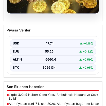
07.08.2026
Altın fiyatları canlı 7 Nisan 2026: Altın
Piyasa Verileri
fiyatları bugün ne kadar oldu?
USD
47.74
▲ +0.18%
EUR
55.25
▲ +0.32%
ALTIN
6660.6
▲ +2.59%
BTC
3092134
▲ +0.95%
Son Eklenen Haberler
Ligde Üzücü Haber: Genç Yıldız Ambulansla Hastaneye Sevk
■
Edildi
Altın fiyatları canlı 7 Nisan 2026: Altın fiyatları bugün ne kadar
■