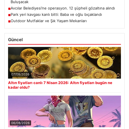
Buluşacak
Avcılar Belediyesi’ne operasyon. 12 şüpheli gözaltına alındı
■
Park yeri kavgası kanlı bitti: Baba ve oğlu bıçaklandı
■
Outdoor Mutfaklar ve Şık Yaşam Mekanları
■
Güncel
07/08/2026
Altın fiyatları canlı 7 Nisan 2026: Altın fiyatları bugün ne
kadar oldu?
06/08/2026