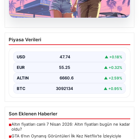
06.08.2026
GTA 6’nın Oynanış Görüntüleri İlk Kez
Piyasa Verileri
Netflix’te İzleyiciyle Buluşacak
Oyun dünyasının merakla beklenen yapımlarından biri
olan Grand Theft Auto 6'nın oynanış videosunun 27…
USD
47.74
▲ +0.18%
EUR
55.25
▲ +0.32%
ALTIN
6660.6
▲ +2.59%
BTC
3092134
▲ +0.95%
Son Eklenen Haberler
Altın fiyatları canlı 7 Nisan 2026: Altın fiyatları bugün ne kadar
■
oldu?
GTA 6’nın Oynanış Görüntüleri İlk Kez Netflix’te İzleyiciyle
■