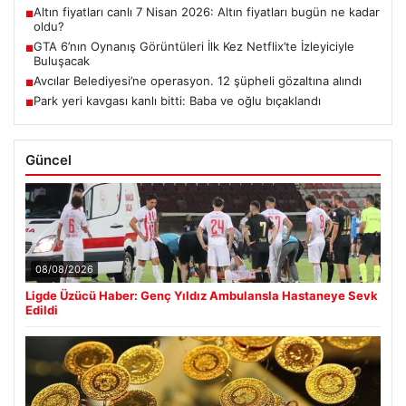
Altın fiyatları canlı 7 Nisan 2026: Altın fiyatları bugün ne kadar
■
oldu?
GTA 6’nın Oynanış Görüntüleri İlk Kez Netflix’te İzleyiciyle
■
Buluşacak
Avcılar Belediyesi’ne operasyon. 12 şüpheli gözaltına alındı
■
Park yeri kavgası kanlı bitti: Baba ve oğlu bıçaklandı
■
Güncel
08/08/2026
Ligde Üzücü Haber: Genç Yıldız Ambulansla Hastaneye Sevk
Edildi