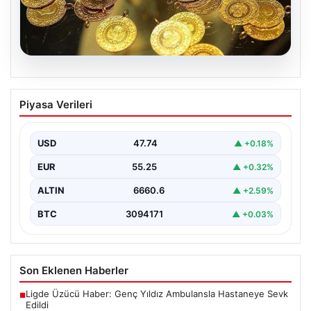
07.08.2026
Altın fiyatları canlı 7 Nisan 2026: Altın
Piyasa Verileri
fiyatları bugün ne kadar oldu?
USD
47.74
▲ +0.18%
EUR
55.25
▲ +0.32%
ALTIN
6660.6
▲ +2.59%
BTC
3094171
▲ +0.03%
Son Eklenen Haberler
Ligde Üzücü Haber: Genç Yıldız Ambulansla Hastaneye Sevk
■
Edildi