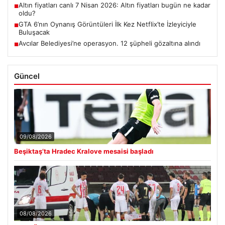
Altın fiyatları canlı 7 Nisan 2026: Altın fiyatları bugün ne kadar
■
oldu?
GTA 6’nın Oynanış Görüntüleri İlk Kez Netflix’te İzleyiciyle
■
Buluşacak
Avcılar Belediyesi’ne operasyon. 12 şüpheli gözaltına alındı
■
Güncel
09/08/2026
Beşiktaş’ta Hradec Kralove mesaisi başladı
08/08/2026