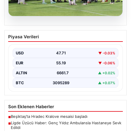
08.08.2026
Ligde Üzücü Haber: Genç Yıldız
Piyasa Verileri
Ambulansla Hastaneye Sevk Edildi
Türkiye 1. Lig'in ilk haftasında heyecan dolu maçlar
devam ederken, Boluspor ve Manisa FK…
USD
47.71
▼ -0.03%
EUR
55.19
▼ -0.06%
ALTIN
6661.7
▲ +0.02%
BTC
3095289
▲ +0.07%
Son Eklenen Haberler
Beşiktaş’ta Hradec Kralove mesaisi başladı
■
Ligde Üzücü Haber: Genç Yıldız Ambulansla Hastaneye Sevk
■
Edildi