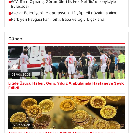
GTA 6’nın Oynanış Görüntüleri İlk Kez Netflix’te İzleyiciyle
■
Buluşacak
Avcılar Belediyesi’ne operasyon. 12 şüpheli gözaltına alındı
■
Park yeri kavgası kanlı bitti: Baba ve oğlu bıçaklandı
■
Güncel
08/08/2026
Ligde Üzücü Haber: Genç Yıldız Ambulansla Hastaneye Sevk
Edildi
07/08/2026