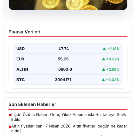
07.08.2026
Altın fiyatları canlı 7 Nisan 2026: Altın
Piyasa Verileri
fiyatları bugün ne kadar oldu?
USD
47.74
▲ +0.18%
EUR
55.25
▲ +0.32%
ALTIN
6660.6
▲ +2.59%
BTC
3094171
▲ +0.03%
Son Eklenen Haberler
Ligde Üzücü Haber: Genç Yıldız Ambulansla Hastaneye Sevk
■
Edildi
Altın fiyatları canlı 7 Nisan 2026: Altın fiyatları bugün ne kadar
■
oldu?