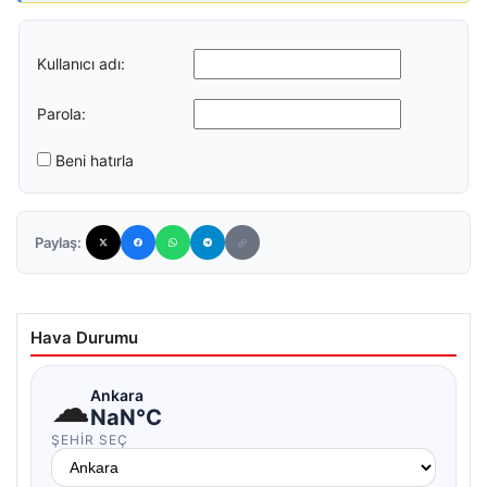
Kullanıcı adı:
Parola:
Beni hatırla
Paylaş:
Hava Durumu
☁
Ankara
NaN°C
ŞEHIR SEÇ