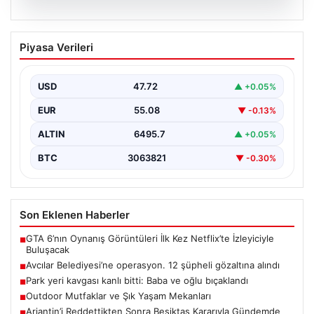
05.08.2026
Avcılar Belediyesi’ne operasyon. 12
Piyasa Verileri
şüpheli gözaltına alındı
{"title": "Avcılar Belediyesi'nde Yolsuzluk Operasyonu:
12 Şüpheli Gözaltına Alındı", "content": "İstanbul'un
USD
47.72
▲ +0.05%
önemli ilçelerinden Avcılar'da…
EUR
55.08
▼ -0.13%
ALTIN
6495.7
▲ +0.05%
BTC
3063821
▼ -0.30%
Son Eklenen Haberler
GTA 6’nın Oynanış Görüntüleri İlk Kez Netflix’te İzleyiciyle
■
Buluşacak
Avcılar Belediyesi’ne operasyon. 12 şüpheli gözaltına alındı
■
Park yeri kavgası kanlı bitti: Baba ve oğlu bıçaklandı
■
Outdoor Mutfaklar ve Şık Yaşam Mekanları
■
Arjantin’i Reddettikten Sonra Beşiktaş Kararıyla Gündemde
■