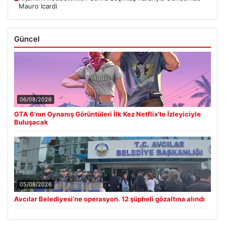
Mauro Icardi
Güncel
06/08/2026
GTA 6’nın Oynanış Görüntüleri İlk Kez Netflix’te İzleyiciyle
Buluşacak
05/08/2026
Avcılar Belediyesi’ne operasyon. 12 şüpheli gözaltına alındı