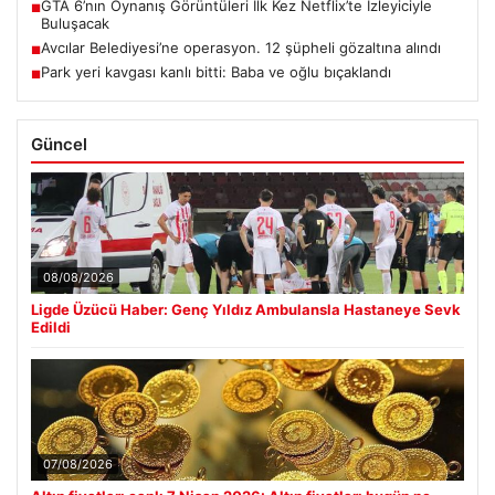
GTA 6’nın Oynanış Görüntüleri İlk Kez Netflix’te İzleyiciyle
■
Buluşacak
Avcılar Belediyesi’ne operasyon. 12 şüpheli gözaltına alındı
■
Park yeri kavgası kanlı bitti: Baba ve oğlu bıçaklandı
■
Güncel
08/08/2026
Ligde Üzücü Haber: Genç Yıldız Ambulansla Hastaneye Sevk
Edildi
07/08/2026