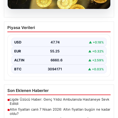
07.08.2026
Altın fiyatları canlı 7 Nisan 2026: Altın
Piyasa Verileri
fiyatları bugün ne kadar oldu?
USD
47.74
▲ +0.18%
EUR
55.25
▲ +0.32%
ALTIN
6660.6
▲ +2.59%
BTC
3094171
▲ +0.03%
Son Eklenen Haberler
Ligde Üzücü Haber: Genç Yıldız Ambulansla Hastaneye Sevk
■
Edildi
Altın fiyatları canlı 7 Nisan 2026: Altın fiyatları bugün ne kadar
■
oldu?