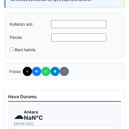
Kullanıcı adı:
Parola:
Beni hatırla
Paylaş:
Hava Durumu
☁
Ankara
NaN°C
ŞEHIR SEÇ