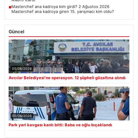
Masterchef ana kadroya kim girdi? 2 Ağustos 2026
■
Masterchef ana kadroya giren 15. yarışmacı kim oldu?
Güncel
05/08/2026
Avcılar Belediyesi’ne operasyon. 12 şüpheli gözaltına alındı
05/08/2026
Park yeri kavgası kanlı bitti: Baba ve oğlu bıçaklandı