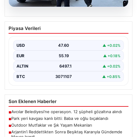
05.08.2026
Park yeri kavgası kanlı bitti: Baba ve
Piyasa Verileri
oğlu bıçaklandı
USD
47.60
▲ +0.02%
EUR
55.19
▲ +0.18%
ALTIN
6497.1
▲ +0.02%
BTC
3071107
▲ +0.85%
Son Eklenen Haberler
Avcılar Belediyesi’ne operasyon. 12 şüpheli gözaltına alındı
■
Park yeri kavgası kanlı bitti: Baba ve oğlu bıçaklandı
■
Outdoor Mutfaklar ve Şık Yaşam Mekanları
■
Arjantin’i Reddettikten Sonra Beşiktaş Kararıyla Gündemde
■
Mauro Icardi