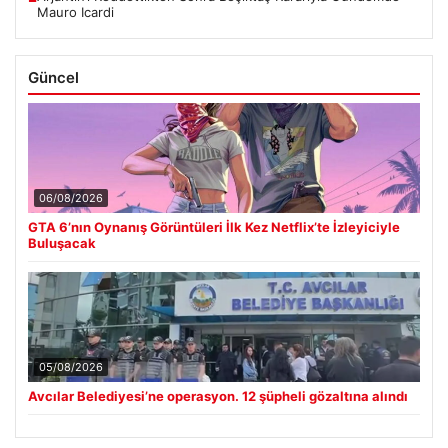
Mauro Icardi
Güncel
06/08/2026
GTA 6’nın Oynanış Görüntüleri İlk Kez Netflix’te İzleyiciyle
Buluşacak
05/08/2026
Avcılar Belediyesi’ne operasyon. 12 şüpheli gözaltına alındı