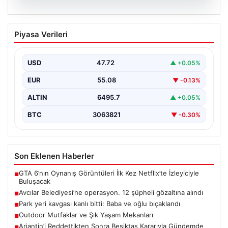
05.08.2026
Avcılar Belediyesi’ne operasyon. 12
Piyasa Verileri
şüpheli gözaltına alındı
{"title": "Avcılar Belediyesi'nde Yolsuzluk Operasyonu:
12 Şüpheli Gözaltına Alındı", "content": "İstanbul'un
USD
47.72
▲ +0.05%
önemli ilçelerinden Avcılar'da…
EUR
55.08
▼ -0.13%
ALTIN
6495.7
▲ +0.05%
BTC
3063821
▼ -0.30%
Son Eklenen Haberler
GTA 6’nın Oynanış Görüntüleri İlk Kez Netflix’te İzleyiciyle
■
Buluşacak
Avcılar Belediyesi’ne operasyon. 12 şüpheli gözaltına alındı
■
Park yeri kavgası kanlı bitti: Baba ve oğlu bıçaklandı
■
Outdoor Mutfaklar ve Şık Yaşam Mekanları
■
Arjantin’i Reddettikten Sonra Beşiktaş Kararıyla Gündemde
■