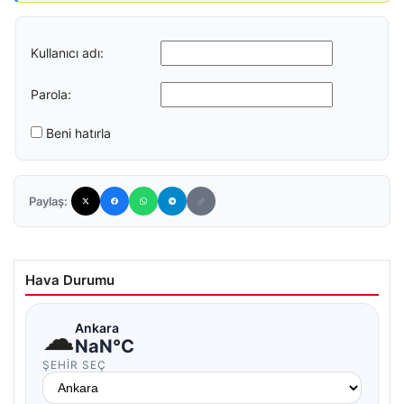
Kullanıcı adı:
Parola:
Beni hatırla
Paylaş:
Hava Durumu
☁
Ankara
NaN°C
ŞEHIR SEÇ