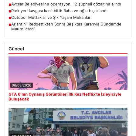
Avcılar Belediyesi’ne operasyon. 12 şüpheli gözaltına alındı
■
Park yeri kavgası kanlı bitti: Baba ve oğlu bıçaklandı
■
Outdoor Mutfaklar ve Şık Yaşam Mekanları
■
Arjantin’i Reddettikten Sonra Beşiktaş Kararıyla Gündemde
■
Mauro Icardi
Güncel
06/08/2026
GTA 6’nın Oynanış Görüntüleri İlk Kez Netflix’te İzleyiciyle
Buluşacak