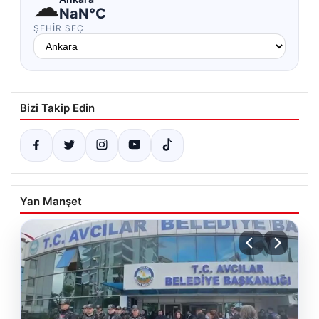
☁
NaN°C
ŞEHIR SEÇ
Bizi Takip Edin
Yan Manşet