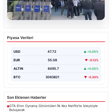
05.08.2026
Avcılar Belediyesi’ne operasyon. 12
Piyasa Verileri
şüpheli gözaltına alındı
{"title": "Avcılar Belediyesi'nde Yolsuzluk Operasyonu:
12 Şüpheli Gözaltına Alındı", "content": "İstanbul'un
USD
47.72
▲ +0.05%
önemli ilçelerinden Avcılar'da…
EUR
55.08
▼ -0.13%
ALTIN
6495.7
▲ +0.05%
BTC
3063821
▼ -0.30%
Son Eklenen Haberler
GTA 6’nın Oynanış Görüntüleri İlk Kez Netflix’te İzleyiciyle
■
Buluşacak