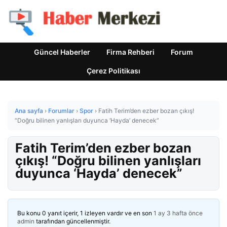
Güncel Haberler
Firma Rehberi
Forum
Çerez Politikası
Ana sayfa
›
Forumlar
›
Spor
›
Fatih Terim’den ezber bozan çıkış!
“Doğru bilinen yanlışları duyunca ‘Hayda’ denecek”
Fatih Terim’den ezber bozan
çıkış! “Doğru bilinen yanlışları
duyunca ‘Hayda’ denecek”
Bu konu 0 yanıt içerir, 1 izleyen vardır ve en son
1 ay 3 hafta önce
admin
tarafından güncellenmiştir.