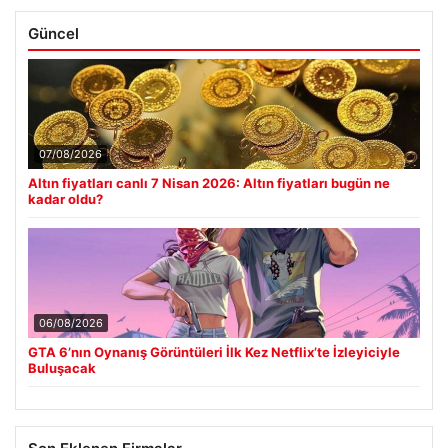
Güncel
07/08/2026
Altın fiyatları canlı 7 Nisan 2026: Altın fiyatları bugün ne
kadar oldu?
06/08/2026
GTA 6’nın Oynanış Görüntüleri İlk Kez Netflix’te İzleyiciyle
Buluşacak