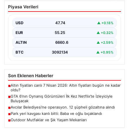
GTA 6’nın Oynanış Görüntüleri İlk Kez
Piyasa Verileri
Netflix’te İzleyiciyle Buluşacak
Oyun dünyasının merakla beklenen yapımlarından biri
olan Grand Theft Auto 6'nın oynanış videosunun 27…
USD
47.74
▲ +0.18%
EUR
55.25
▲ +0.32%
ALTIN
6660.6
▲ +2.59%
BTC
3092134
▲ +0.95%
Son Eklenen Haberler
Altın fiyatları canlı 7 Nisan 2026: Altın fiyatları bugün ne kadar
■
oldu?
GTA 6’nın Oynanış Görüntüleri İlk Kez Netflix’te İzleyiciyle
■
Buluşacak
Avcılar Belediyesi’ne operasyon. 12 şüpheli gözaltına alındı
■
Park yeri kavgası kanlı bitti: Baba ve oğlu bıçaklandı
■
Outdoor Mutfaklar ve Şık Yaşam Mekanları
■