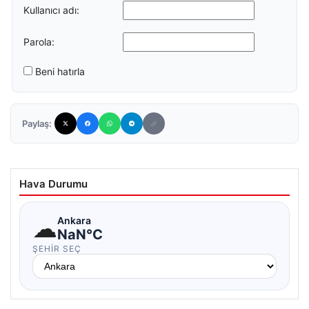
Kullanıcı adı:
Parola:
Beni hatırla
Paylaş:
Hava Durumu
☁
Ankara
NaN°C
ŞEHIR SEÇ