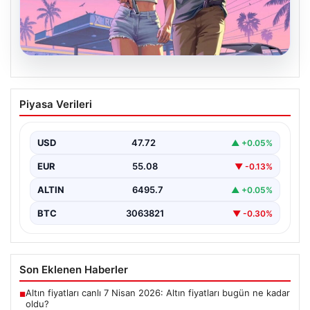
06.08.2026
GTA 6’nın Oynanış Görüntüleri İlk Kez
Piyasa Verileri
Netflix’te İzleyiciyle Buluşacak
Oyun dünyasının merakla beklenen yapımlarından biri
olan Grand Theft Auto 6'nın oynanış videosunun 27…
USD
47.72
▲ +0.05%
EUR
55.08
▼ -0.13%
ALTIN
6495.7
▲ +0.05%
BTC
3063821
▼ -0.30%
Son Eklenen Haberler
Altın fiyatları canlı 7 Nisan 2026: Altın fiyatları bugün ne kadar
■
oldu?