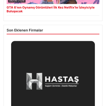
06/08/2026
GTA 6’nın Oynanış Görüntüleri İlk Kez Netflix’te İzleyiciyle
Buluşacak
Son Eklenen Firmalar