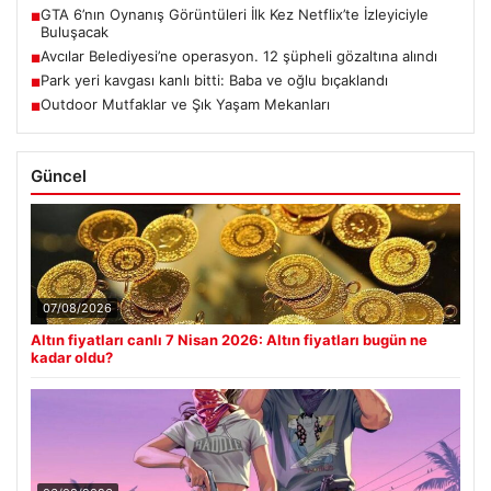
GTA 6’nın Oynanış Görüntüleri İlk Kez Netflix’te İzleyiciyle
■
Buluşacak
Avcılar Belediyesi’ne operasyon. 12 şüpheli gözaltına alındı
■
Park yeri kavgası kanlı bitti: Baba ve oğlu bıçaklandı
■
Outdoor Mutfaklar ve Şık Yaşam Mekanları
■
Güncel
07/08/2026
Altın fiyatları canlı 7 Nisan 2026: Altın fiyatları bugün ne
kadar oldu?