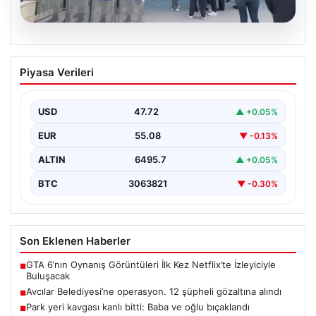
05.08.2026
Avcılar Belediyesi’ne operasyon. 12
Piyasa Verileri
şüpheli gözaltına alındı
{"title": "Avcılar Belediyesi'nde Yolsuzluk Operasyonu:
12 Şüpheli Gözaltına Alındı", "content": "İstanbul'un
USD
47.72
▲ +0.05%
önemli ilçelerinden Avcılar'da…
EUR
55.08
▼ -0.13%
ALTIN
6495.7
▲ +0.05%
BTC
3063821
▼ -0.30%
Son Eklenen Haberler
GTA 6’nın Oynanış Görüntüleri İlk Kez Netflix’te İzleyiciyle
■
Buluşacak
Avcılar Belediyesi’ne operasyon. 12 şüpheli gözaltına alındı
■
Park yeri kavgası kanlı bitti: Baba ve oğlu bıçaklandı
■