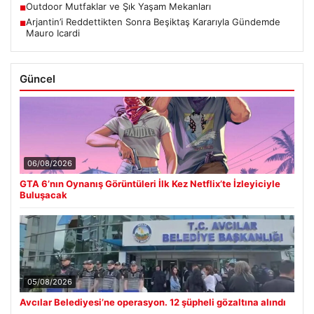
Outdoor Mutfaklar ve Şık Yaşam Mekanları
■
Arjantin’i Reddettikten Sonra Beşiktaş Kararıyla Gündemde
■
Mauro Icardi
Güncel
06/08/2026
GTA 6’nın Oynanış Görüntüleri İlk Kez Netflix’te İzleyiciyle
Buluşacak
05/08/2026
Avcılar Belediyesi’ne operasyon. 12 şüpheli gözaltına alındı