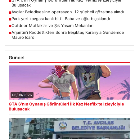
GTA 6’nın Oynanış Görüntüleri İlk Kez Netflix’te İzleyiciyle
■
Buluşacak
Avcılar Belediyesi’ne operasyon. 12 şüpheli gözaltına alındı
■
Park yeri kavgası kanlı bitti: Baba ve oğlu bıçaklandı
■
Outdoor Mutfaklar ve Şık Yaşam Mekanları
■
Arjantin’i Reddettikten Sonra Beşiktaş Kararıyla Gündemde
■
Mauro Icardi
Güncel
06/08/2026
GTA 6’nın Oynanış Görüntüleri İlk Kez Netflix’te İzleyiciyle
Buluşacak