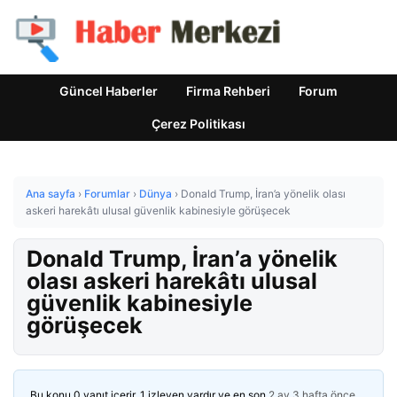
Güncel Haberler
Firma Rehberi
Forum
Çerez Politikası
Ana sayfa
›
Forumlar
›
Dünya
›
Donald Trump, İran’a yönelik olası
askeri harekâtı ulusal güvenlik kabinesiyle görüşecek
Donald Trump, İran’a yönelik
olası askeri harekâtı ulusal
güvenlik kabinesiyle
görüşecek
Bu konu 0 yanıt içerir, 1 izleyen vardır ve en son
2 ay 3 hafta önce