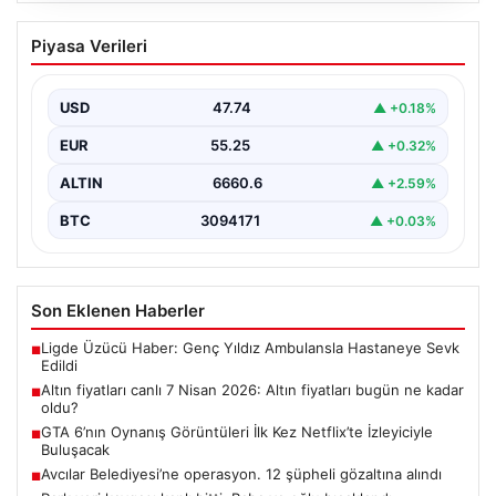
Altın fiyatları canlı 7 Nisan 2026: Altın
Piyasa Verileri
fiyatları bugün ne kadar oldu?
USD
47.74
▲ +0.18%
EUR
55.25
▲ +0.32%
ALTIN
6660.6
▲ +2.59%
BTC
3094171
▲ +0.03%
Son Eklenen Haberler
Ligde Üzücü Haber: Genç Yıldız Ambulansla Hastaneye Sevk
■
Edildi
Altın fiyatları canlı 7 Nisan 2026: Altın fiyatları bugün ne kadar
■
oldu?
GTA 6’nın Oynanış Görüntüleri İlk Kez Netflix’te İzleyiciyle
■
Buluşacak
Avcılar Belediyesi’ne operasyon. 12 şüpheli gözaltına alındı
■