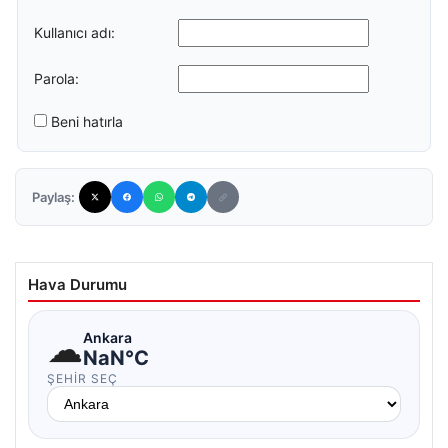
Kullanıcı adı:
Parola:
Beni hatırla
Paylaş:
Hava Durumu
☁
Ankara
NaN°C
ŞEHIR SEÇ