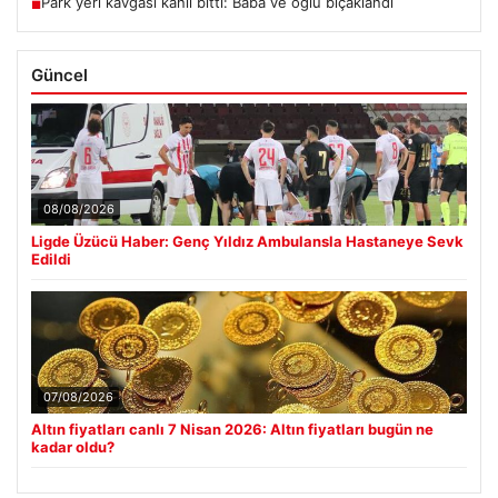
Park yeri kavgası kanlı bitti: Baba ve oğlu bıçaklandı
■
Güncel
08/08/2026
Ligde Üzücü Haber: Genç Yıldız Ambulansla Hastaneye Sevk
Edildi
07/08/2026
Altın fiyatları canlı 7 Nisan 2026: Altın fiyatları bugün ne
kadar oldu?