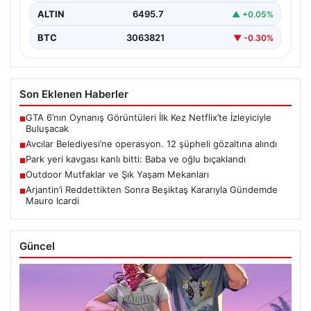
ALTIN
6495.7
▲ +0.05%
BTC
3063821
▼ -0.30%
Son Eklenen Haberler
GTA 6’nın Oynanış Görüntüleri İlk Kez Netflix’te İzleyiciyle
■
Buluşacak
Avcılar Belediyesi’ne operasyon. 12 şüpheli gözaltına alındı
■
Park yeri kavgası kanlı bitti: Baba ve oğlu bıçaklandı
■
Outdoor Mutfaklar ve Şık Yaşam Mekanları
■
Arjantin’i Reddettikten Sonra Beşiktaş Kararıyla Gündemde
■
Mauro Icardi
Güncel