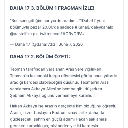
DAHA 17 3. BÖLÜM 1 FRAGMAN İZLE!
“Ben seni gittiğim her yerde aradım…”#Daha17 yeni
bölümüyle pazar 20.00’de sadece #KanalD’de!@kanald
@pastelfilm pic.twitter.com/JtORvOfFAz
— Daha 17 (@daha17dizi) June 7, 2026
DAHA 17 2. BÖLÜM ÖZETİ:
Teoman tarafından yaralanan Aras yere yığılırken
Teoman’ın kolundaki karga dövmesini görüp onun yıllardır
aradığı kardeşi olabileceğini düşünür. Teoman’ın Aras’ı
yaralaması Akkaya Ailesi’ne bomba gibi düşerken
Şebnem Akkaya oğlunu vermemeye kararlıdır.
Hakan Akkaya ise Aras’ın gerçekte kim olduğunu öğrenir.
Aras için zor başlayan Bodrum sınavı artık daha da
güçleşecek, şehrin en güçlü adamı Hakan saklaması
gereken karanlık geçmişi nedeniyle iki kardeşin