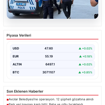
05.08.2026
Park yeri kavgası kanlı bitti: Baba ve
Piyasa Verileri
oğlu bıçaklandı
USD
47.60
▲ +0.02%
EUR
55.19
▲ +0.18%
ALTIN
6497.1
▲ +0.02%
BTC
3071107
▲ +0.85%
Son Eklenen Haberler
Avcılar Belediyesi’ne operasyon. 12 şüpheli gözaltına alındı
■
Park yeri kavgası kanlı bitti: Baba ve oğlu bıçaklandı
■