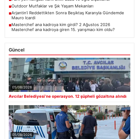
Outdoor Mutfaklar ve Şık Yaşam Mekanları
■
Arjantin’i Reddettikten Sonra Beşiktaş Kararıyla Gündemde
■
Mauro Icardi
Masterchef ana kadroya kim girdi? 2 Ağustos 2026
■
Masterchef ana kadroya giren 15. yarışmacı kim oldu?
Güncel
05/08/2026
Avcılar Belediyesi’ne operasyon. 12 şüpheli gözaltına alındı
05/08/2026