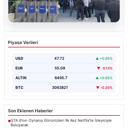
05.08.2026
Avcılar Belediyesi’ne operasyon. 12
Piyasa Verileri
şüpheli gözaltına alındı
{"title": "Avcılar Belediyesi'nde Yolsuzluk Operasyonu:
12 Şüpheli Gözaltına Alındı", "content": "İstanbul'un
USD
47.72
▲ +0.05%
önemli ilçelerinden Avcılar'da…
EUR
55.08
▼ -0.13%
ALTIN
6495.7
▲ +0.05%
BTC
3063821
▼ -0.30%
Son Eklenen Haberler
GTA 6’nın Oynanış Görüntüleri İlk Kez Netflix’te İzleyiciyle
■
Buluşacak