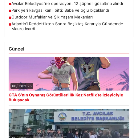
Avcılar Belediyesi’ne operasyon. 12 şüpheli gözaltına alındı
■
Park yeri kavgası kanlı bitti: Baba ve oğlu bıçaklandı
■
Outdoor Mutfaklar ve Şık Yaşam Mekanları
■
Arjantin’i Reddettikten Sonra Beşiktaş Kararıyla Gündemde
■
Mauro Icardi
Güncel
06/08/2026
GTA 6’nın Oynanış Görüntüleri İlk Kez Netflix’te İzleyiciyle
Buluşacak