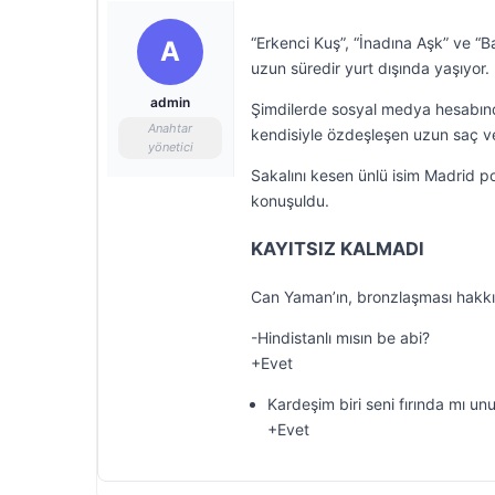
“Erkenci Kuş”, “İnadına Aşk” ve “B
A
uzun süredir yurt dışında yaşıyor.
admin
Şimdilerde sosyal medya hesabında
Anahtar
kendisiyle özdeşleşen uzun saç ve 
yönetici
Sakalını kesen ünlü isim Madrid 
konuşuldu.
KAYITSIZ KALMADI
Can Yaman’ın, bronzlaşması hakkın
-Hindistanlı mısın be abi?
+Evet
Kardeşim biri seni fırında mı unu
+Evet