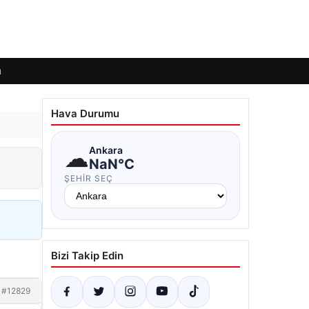
ı
Hava Durumu
☁
Ankara
NaN°C
ŞEHIR SEÇ
Bizi Takip Edin
#12829