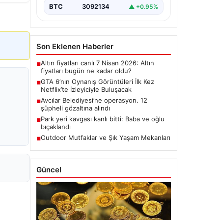
BTC
3092134
▲ +0.95%
Son Eklenen Haberler
Altın fiyatları canlı 7 Nisan 2026: Altın
■
fiyatları bugün ne kadar oldu?
GTA 6’nın Oynanış Görüntüleri İlk Kez
■
Netflix’te İzleyiciyle Buluşacak
Avcılar Belediyesi’ne operasyon. 12
■
şüpheli gözaltına alındı
Park yeri kavgası kanlı bitti: Baba ve oğlu
■
bıçaklandı
Outdoor Mutfaklar ve Şık Yaşam Mekanları
■
Güncel