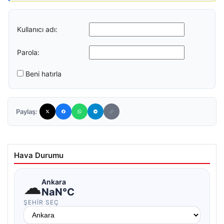
Kullanıcı adı:
Parola:
Beni hatırla
Paylaş:
Hava Durumu
☁
Ankara
NaN°C
ŞEHIR SEÇ