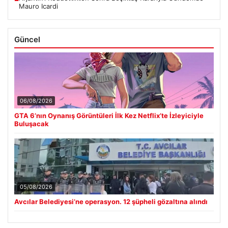
Mauro Icardi
Güncel
06/08/2026
GTA 6’nın Oynanış Görüntüleri İlk Kez Netflix’te İzleyiciyle
Buluşacak
05/08/2026
Avcılar Belediyesi’ne operasyon. 12 şüpheli gözaltına alındı