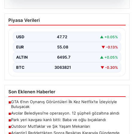
05.08.2026
Park yeri kavgası kanlı bitti: Baba ve
Piyasa Verileri
oğlu bıçaklandı
USD
47.72
▲ +0.05%
EUR
55.08
▼ -0.13%
ALTIN
6495.7
▲ +0.05%
BTC
3063821
▼ -0.30%
Son Eklenen Haberler
GTA 6’nın Oynanış Görüntüleri İlk Kez Netflix’te İzleyiciyle
■
Buluşacak
Avcılar Belediyesi’ne operasyon. 12 şüpheli gözaltına alındı
■
Park yeri kavgası kanlı bitti: Baba ve oğlu bıçaklandı
■
Outdoor Mutfaklar ve Şık Yaşam Mekanları
■
Arjantin’i Reddettikten Sonra Beşiktaş Kararıyla Gündemde
■