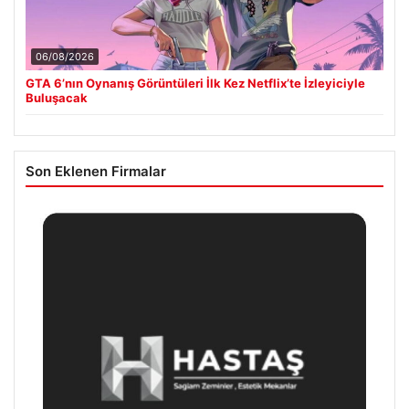
06/08/2026
GTA 6’nın Oynanış Görüntüleri İlk Kez Netflix’te İzleyiciyle
Buluşacak
Son Eklenen Firmalar