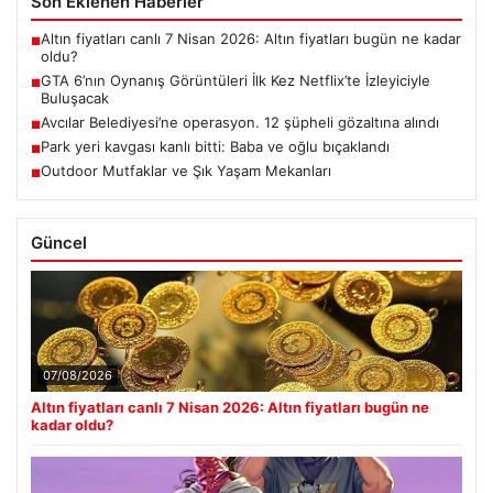
Son Eklenen Haberler
Altın fiyatları canlı 7 Nisan 2026: Altın fiyatları bugün ne kadar
■
oldu?
GTA 6’nın Oynanış Görüntüleri İlk Kez Netflix’te İzleyiciyle
■
Buluşacak
Avcılar Belediyesi’ne operasyon. 12 şüpheli gözaltına alındı
■
Park yeri kavgası kanlı bitti: Baba ve oğlu bıçaklandı
■
Outdoor Mutfaklar ve Şık Yaşam Mekanları
■
Güncel
07/08/2026
Altın fiyatları canlı 7 Nisan 2026: Altın fiyatları bugün ne
kadar oldu?