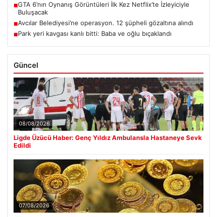
GTA 6’nın Oynanış Görüntüleri İlk Kez Netflix’te İzleyiciyle
■
Buluşacak
Avcılar Belediyesi’ne operasyon. 12 şüpheli gözaltına alındı
■
Park yeri kavgası kanlı bitti: Baba ve oğlu bıçaklandı
■
Güncel
08/08/2026
Ligde Üzücü Haber: Genç Yıldız Ambulansla Hastaneye Sevk
Edildi
07/08/2026