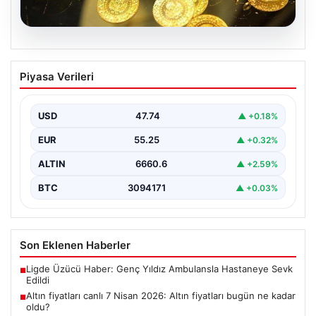
07.08.2026
Altın fiyatları canlı 7 Nisan 2026: Altın
Piyasa Verileri
fiyatları bugün ne kadar oldu?
USD
47.74
▲ +0.18%
EUR
55.25
▲ +0.32%
ALTIN
6660.6
▲ +2.59%
BTC
3094171
▲ +0.03%
Son Eklenen Haberler
Ligde Üzücü Haber: Genç Yıldız Ambulansla Hastaneye Sevk
■
Edildi
Altın fiyatları canlı 7 Nisan 2026: Altın fiyatları bugün ne kadar
■
oldu?