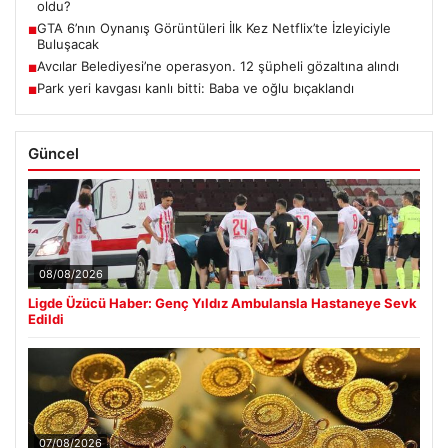
oldu?
GTA 6’nın Oynanış Görüntüleri İlk Kez Netflix’te İzleyiciyle
■
Buluşacak
Avcılar Belediyesi’ne operasyon. 12 şüpheli gözaltına alındı
■
Park yeri kavgası kanlı bitti: Baba ve oğlu bıçaklandı
■
Güncel
08/08/2026
Ligde Üzücü Haber: Genç Yıldız Ambulansla Hastaneye Sevk
Edildi
07/08/2026