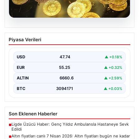
07.08.2026
Altın fiyatları canlı 7 Nisan 2026: Altın
Piyasa Verileri
fiyatları bugün ne kadar oldu?
USD
47.74
▲ +0.18%
EUR
55.25
▲ +0.32%
ALTIN
6660.6
▲ +2.59%
BTC
3094171
▲ +0.03%
Son Eklenen Haberler
Ligde Üzücü Haber: Genç Yıldız Ambulansla Hastaneye Sevk
■
Edildi
Altın fiyatları canlı 7 Nisan 2026: Altın fiyatları bugün ne kadar
■