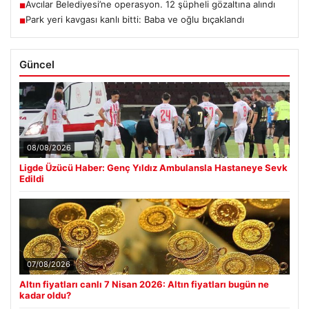
Avcılar Belediyesi’ne operasyon. 12 şüpheli gözaltına alındı
■
Park yeri kavgası kanlı bitti: Baba ve oğlu bıçaklandı
■
Güncel
08/08/2026
Ligde Üzücü Haber: Genç Yıldız Ambulansla Hastaneye Sevk
Edildi
07/08/2026
Altın fiyatları canlı 7 Nisan 2026: Altın fiyatları bugün ne
kadar oldu?