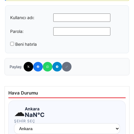
Kullanıcı adı:
Parola:
Beni hatırla
Paylaş:
Hava Durumu
☁
Ankara
NaN°C
ŞEHIR SEÇ