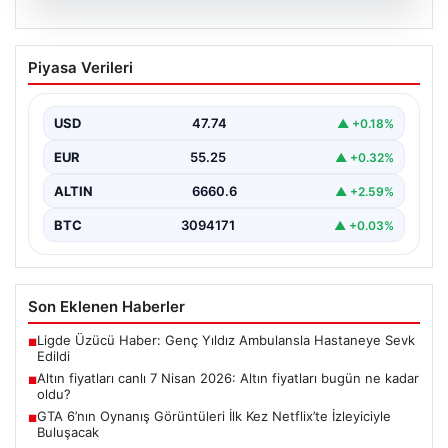
07.08.2026
Altın fiyatları canlı 7 Nisan 2026: Altın
Piyasa Verileri
fiyatları bugün ne kadar oldu?
USD
47.74
▲ +0.18%
EUR
55.25
▲ +0.32%
ALTIN
6660.6
▲ +2.59%
BTC
3094171
▲ +0.03%
Son Eklenen Haberler
Ligde Üzücü Haber: Genç Yıldız Ambulansla Hastaneye Sevk
■
Edildi
Altın fiyatları canlı 7 Nisan 2026: Altın fiyatları bugün ne kadar
■
oldu?
GTA 6’nın Oynanış Görüntüleri İlk Kez Netflix’te İzleyiciyle
■
Buluşacak