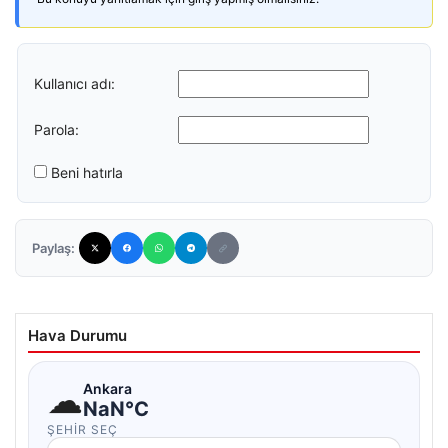
Kullanıcı adı:
Parola:
Beni hatırla
Paylaş:
Hava Durumu
☁
Ankara
NaN°C
ŞEHIR SEÇ