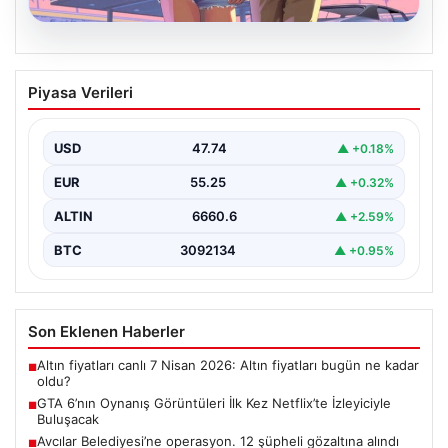
06.08.2026
GTA 6’nın Oynanış Görüntüleri İlk Kez
Piyasa Verileri
Netflix’te İzleyiciyle Buluşacak
Oyun dünyasının merakla beklenen yapımlarından biri
olan Grand Theft Auto 6'nın oynanış videosunun 27…
USD
47.74
▲ +0.18%
EUR
55.25
▲ +0.32%
ALTIN
6660.6
▲ +2.59%
BTC
3092134
▲ +0.95%
Son Eklenen Haberler
Altın fiyatları canlı 7 Nisan 2026: Altın fiyatları bugün ne kadar
■
oldu?
GTA 6’nın Oynanış Görüntüleri İlk Kez Netflix’te İzleyiciyle
■
Buluşacak
Avcılar Belediyesi’ne operasyon. 12 şüpheli gözaltına alındı
■