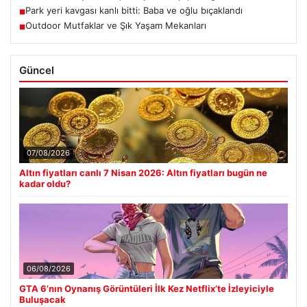
Park yeri kavgası kanlı bitti: Baba ve oğlu bıçaklandı
■
Outdoor Mutfaklar ve Şık Yaşam Mekanları
■
Güncel
07/08/2026
Altın fiyatları canlı 7 Nisan 2026: Altın fiyatları bugün ne
kadar oldu?
06/08/2026
GTA 6’nın Oynanış Görüntüleri İlk Kez Netflix’te İzleyiciyle
Buluşacak