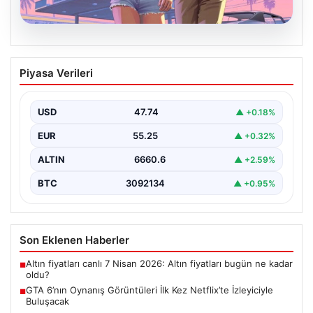
06.08.2026
GTA 6’nın Oynanış Görüntüleri İlk Kez
Piyasa Verileri
Netflix’te İzleyiciyle Buluşacak
Oyun dünyasının merakla beklenen yapımlarından biri
olan Grand Theft Auto 6'nın oynanış videosunun 27…
USD
47.74
▲ +0.18%
EUR
55.25
▲ +0.32%
ALTIN
6660.6
▲ +2.59%
BTC
3092134
▲ +0.95%
Son Eklenen Haberler
Altın fiyatları canlı 7 Nisan 2026: Altın fiyatları bugün ne kadar
■
oldu?
GTA 6’nın Oynanış Görüntüleri İlk Kez Netflix’te İzleyiciyle
■
Buluşacak