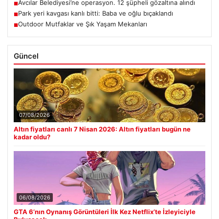
Avcılar Belediyesi’ne operasyon. 12 şüpheli gözaltına alındı
■
Park yeri kavgası kanlı bitti: Baba ve oğlu bıçaklandı
■
Outdoor Mutfaklar ve Şık Yaşam Mekanları
■
Güncel
07/08/2026
Altın fiyatları canlı 7 Nisan 2026: Altın fiyatları bugün ne
kadar oldu?
06/08/2026
GTA 6’nın Oynanış Görüntüleri İlk Kez Netflix’te İzleyiciyle