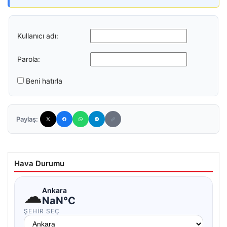
Kullanıcı adı:
Parola:
Beni hatırla
Paylaş:
Hava Durumu
☁
Ankara
NaN°C
ŞEHIR SEÇ