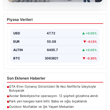
05.08.2026
Avcılar Belediyesi’ne operasyon. 12
Piyasa Verileri
şüpheli gözaltına alındı
{"title": "Avcılar Belediyesi'nde Yolsuzluk Operasyonu:
12 Şüpheli Gözaltına Alındı", "content": "İstanbul'un
USD
47.72
▲ +0.05%
önemli ilçelerinden Avcılar'da…
EUR
55.08
▼ -0.13%
ALTIN
6495.7
▲ +0.05%
BTC
3063821
▼ -0.30%
Son Eklenen Haberler
GTA 6’nın Oynanış Görüntüleri İlk Kez Netflix’te İzleyiciyle
■
Buluşacak
Avcılar Belediyesi’ne operasyon. 12 şüpheli gözaltına alındı
■
Park yeri kavgası kanlı bitti: Baba ve oğlu bıçaklandı
■
Outdoor Mutfaklar ve Şık Yaşam Mekanları
■