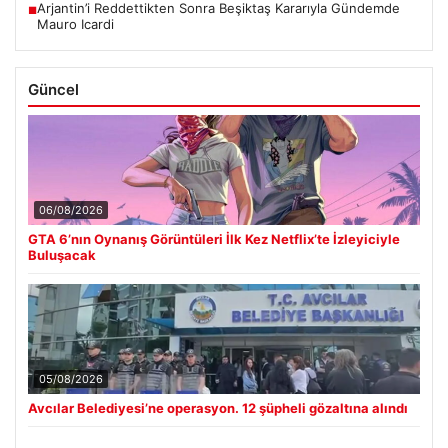
Arjantin’i Reddettikten Sonra Beşiktaş Kararıyla Gündemde
■
Mauro Icardi
Güncel
06/08/2026
GTA 6’nın Oynanış Görüntüleri İlk Kez Netflix’te İzleyiciyle
Buluşacak
05/08/2026
Avcılar Belediyesi’ne operasyon. 12 şüpheli gözaltına alındı