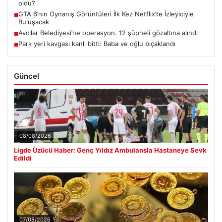
oldu?
GTA 6’nın Oynanış Görüntüleri İlk Kez Netflix’te İzleyiciyle
■
Buluşacak
Avcılar Belediyesi’ne operasyon. 12 şüpheli gözaltına alındı
■
Park yeri kavgası kanlı bitti: Baba ve oğlu bıçaklandı
■
Güncel
08/08/2026
Ligde Üzücü Haber: Genç Yıldız Ambulansla Hastaneye Sevk
Edildi
07/08/2026