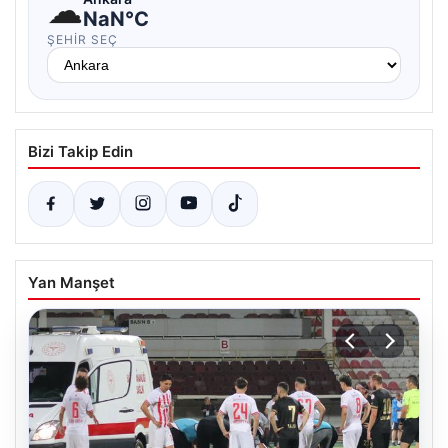
☁
NaN°C
ŞEHIR SEÇ
Bizi Takip Edin
Yan Manşet