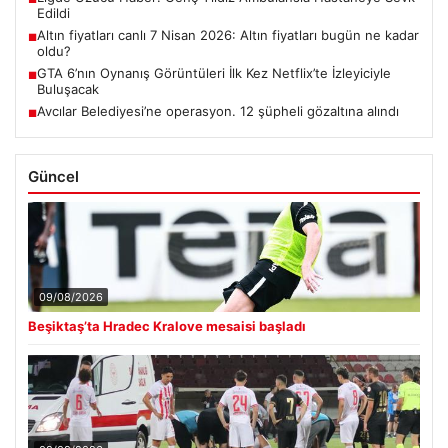
Edildi
Altın fiyatları canlı 7 Nisan 2026: Altın fiyatları bugün ne kadar
■
oldu?
GTA 6’nın Oynanış Görüntüleri İlk Kez Netflix’te İzleyiciyle
■
Buluşacak
Avcılar Belediyesi’ne operasyon. 12 şüpheli gözaltına alındı
■
Güncel
09/08/2026
Beşiktaş’ta Hradec Kralove mesaisi başladı