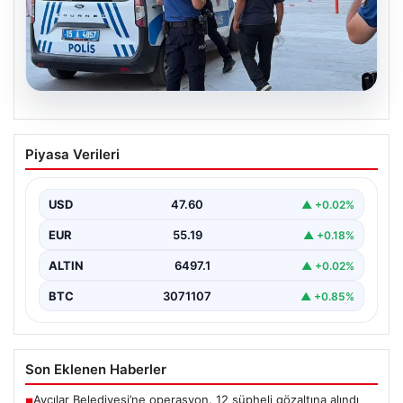
05.08.2026
Park yeri kavgası kanlı bitti: Baba ve
Piyasa Verileri
oğlu bıçaklandı
USD
47.60
▲ +0.02%
EUR
55.19
▲ +0.18%
ALTIN
6497.1
▲ +0.02%
BTC
3071107
▲ +0.85%
Son Eklenen Haberler
Avcılar Belediyesi’ne operasyon. 12 şüpheli gözaltına alındı
■