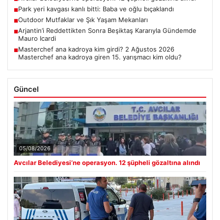
Park yeri kavgası kanlı bitti: Baba ve oğlu bıçaklandı
■
Outdoor Mutfaklar ve Şık Yaşam Mekanları
■
Arjantin’i Reddettikten Sonra Beşiktaş Kararıyla Gündemde
■
Mauro Icardi
Masterchef ana kadroya kim girdi? 2 Ağustos 2026
■
Masterchef ana kadroya giren 15. yarışmacı kim oldu?
Güncel
05/08/2026
Avcılar Belediyesi’ne operasyon. 12 şüpheli gözaltına alındı