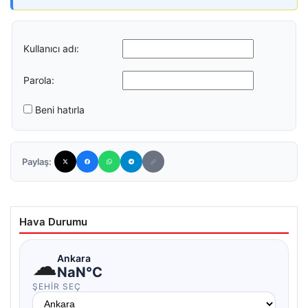
Kullanıcı adı:
Parola:
Beni hatırla
Paylaş:
Hava Durumu
☁
Ankara
NaN°C
ŞEHIR SEÇ