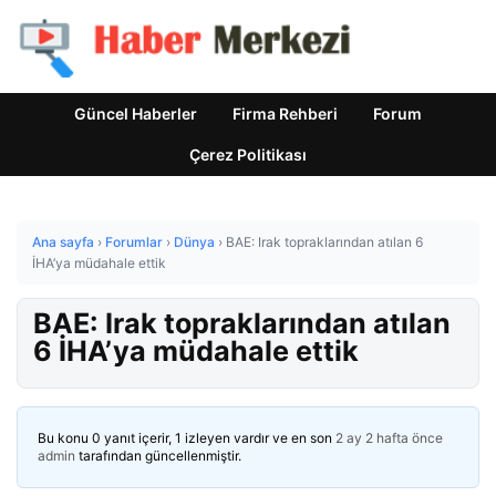
Güncel Haberler
Firma Rehberi
Forum
Çerez Politikası
Ana sayfa
›
Forumlar
›
Dünya
›
BAE: Irak topraklarından atılan 6
İHA’ya müdahale ettik
BAE: Irak topraklarından atılan
6 İHA’ya müdahale ettik
Bu konu 0 yanıt içerir, 1 izleyen vardır ve en son
2 ay 2 hafta önce
admin
tarafından güncellenmiştir.