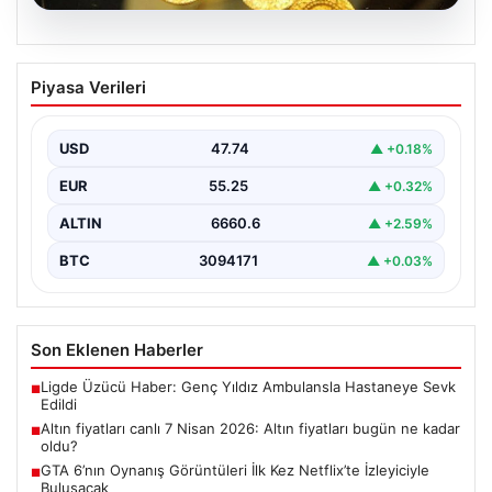
07.08.2026
Altın fiyatları canlı 7 Nisan 2026: Altın
Piyasa Verileri
fiyatları bugün ne kadar oldu?
USD
47.74
▲ +0.18%
EUR
55.25
▲ +0.32%
ALTIN
6660.6
▲ +2.59%
BTC
3094171
▲ +0.03%
Son Eklenen Haberler
Ligde Üzücü Haber: Genç Yıldız Ambulansla Hastaneye Sevk
■
Edildi
Altın fiyatları canlı 7 Nisan 2026: Altın fiyatları bugün ne kadar
■
oldu?
GTA 6’nın Oynanış Görüntüleri İlk Kez Netflix’te İzleyiciyle
■
Buluşacak