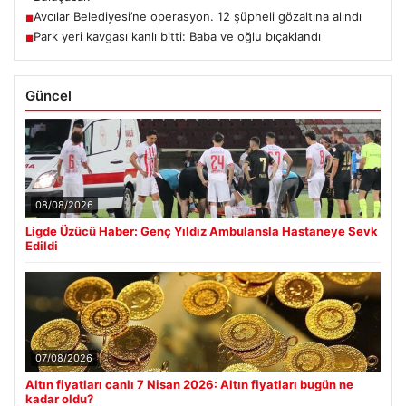
Avcılar Belediyesi’ne operasyon. 12 şüpheli gözaltına alındı
■
Park yeri kavgası kanlı bitti: Baba ve oğlu bıçaklandı
■
Güncel
08/08/2026
Ligde Üzücü Haber: Genç Yıldız Ambulansla Hastaneye Sevk
Edildi
07/08/2026
Altın fiyatları canlı 7 Nisan 2026: Altın fiyatları bugün ne
kadar oldu?