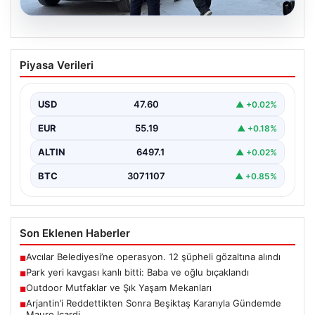
05.08.2026
Park yeri kavgası kanlı bitti: Baba ve
Piyasa Verileri
oğlu bıçaklandı
USD
47.60
▲ +0.02%
EUR
55.19
▲ +0.18%
ALTIN
6497.1
▲ +0.02%
BTC
3071107
▲ +0.85%
Son Eklenen Haberler
Avcılar Belediyesi’ne operasyon. 12 şüpheli gözaltına alındı
■
Park yeri kavgası kanlı bitti: Baba ve oğlu bıçaklandı
■
Outdoor Mutfaklar ve Şık Yaşam Mekanları
■
Arjantin’i Reddettikten Sonra Beşiktaş Kararıyla Gündemde
■
Mauro Icardi