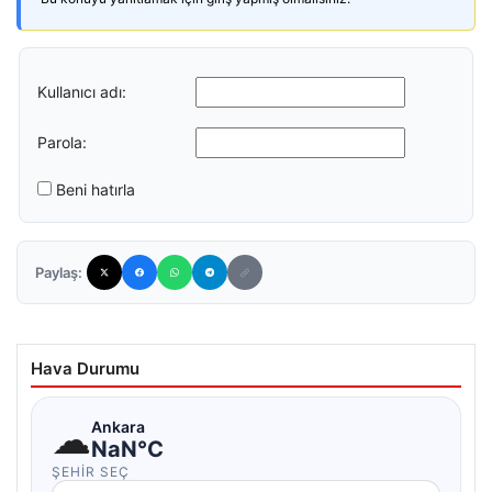
Kullanıcı adı:
Parola:
Beni hatırla
Paylaş:
Hava Durumu
☁
Ankara
NaN°C
ŞEHIR SEÇ