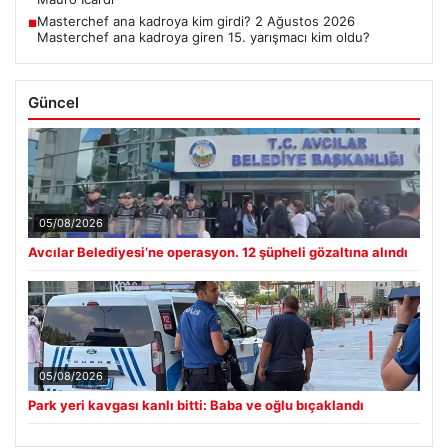
Masterchef ana kadroya kim girdi? 2 Ağustos 2026
■
Masterchef ana kadroya giren 15. yarışmacı kim oldu?
Güncel
05/08/2026
Avcılar Belediyesi’ne operasyon. 12 şüpheli gözaltına alındı
05/08/2026
Park yeri kavgası kanlı bitti: Baba ve oğlu bıçaklandı