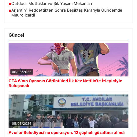
Outdoor Mutfaklar ve Şık Yaşam Mekanları
■
Arjantin’i Reddettikten Sonra Beşiktaş Kararıyla Gündemde
■
Mauro Icardi
Güncel
06/08/2026
GTA 6’nın Oynanış Görüntüleri İlk Kez Netflix’te İzleyiciyle
Buluşacak
05/08/2026
Avcılar Belediyesi’ne operasyon. 12 şüpheli gözaltına alındı