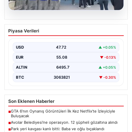
05.08.2026
Avcılar Belediyesi’ne operasyon. 12
Piyasa Verileri
şüpheli gözaltına alındı
{"title": "Avcılar Belediyesi'nde Yolsuzluk Operasyonu:
12 Şüpheli Gözaltına Alındı", "content": "İstanbul'un
USD
47.72
▲ +0.05%
önemli ilçelerinden Avcılar'da…
EUR
55.08
▼ -0.13%
ALTIN
6495.7
▲ +0.05%
BTC
3063821
▼ -0.30%
Son Eklenen Haberler
GTA 6’nın Oynanış Görüntüleri İlk Kez Netflix’te İzleyiciyle
■
Buluşacak
Avcılar Belediyesi’ne operasyon. 12 şüpheli gözaltına alındı
■
Park yeri kavgası kanlı bitti: Baba ve oğlu bıçaklandı
■