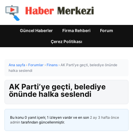
Güncel Haberler
Firma Rehberi
Forum
Çerez Politikası
Ana sayfa
›
Forumlar
›
Finans
›
AK Parti’ye geçti, belediye önünde
halka seslendi
AK Parti’ye geçti, belediye
önünde halka seslendi
Bu konu 0 yanıt içerir, 1 izleyen vardır ve en son
2 ay 3 hafta önce
admin
tarafından güncellenmiştir.