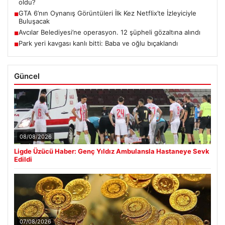
oldu?
GTA 6’nın Oynanış Görüntüleri İlk Kez Netflix’te İzleyiciyle
■
Buluşacak
Avcılar Belediyesi’ne operasyon. 12 şüpheli gözaltına alındı
■
Park yeri kavgası kanlı bitti: Baba ve oğlu bıçaklandı
■
Güncel
08/08/2026
Ligde Üzücü Haber: Genç Yıldız Ambulansla Hastaneye Sevk
Edildi
07/08/2026