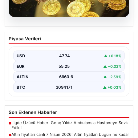
07.08.2026
Altın fiyatları canlı 7 Nisan 2026: Altın
Piyasa Verileri
fiyatları bugün ne kadar oldu?
USD
47.74
▲ +0.18%
EUR
55.25
▲ +0.32%
ALTIN
6660.6
▲ +2.59%
BTC
3094171
▲ +0.03%
Son Eklenen Haberler
Ligde Üzücü Haber: Genç Yıldız Ambulansla Hastaneye Sevk
■
Edildi
Altın fiyatları canlı 7 Nisan 2026: Altın fiyatları bugün ne kadar
■