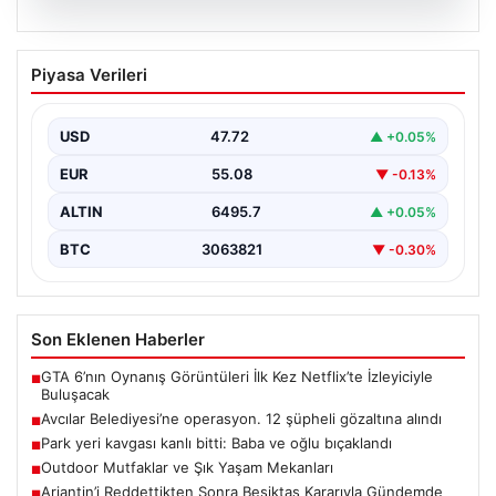
05.08.2026
Avcılar Belediyesi’ne operasyon. 12
Piyasa Verileri
şüpheli gözaltına alındı
{"title": "Avcılar Belediyesi'nde Yolsuzluk Operasyonu:
12 Şüpheli Gözaltına Alındı", "content": "İstanbul'un
USD
47.72
▲ +0.05%
önemli ilçelerinden Avcılar'da…
EUR
55.08
▼ -0.13%
ALTIN
6495.7
▲ +0.05%
BTC
3063821
▼ -0.30%
Son Eklenen Haberler
GTA 6’nın Oynanış Görüntüleri İlk Kez Netflix’te İzleyiciyle
■
Buluşacak
Avcılar Belediyesi’ne operasyon. 12 şüpheli gözaltına alındı
■
Park yeri kavgası kanlı bitti: Baba ve oğlu bıçaklandı
■
Outdoor Mutfaklar ve Şık Yaşam Mekanları
■
Arjantin’i Reddettikten Sonra Beşiktaş Kararıyla Gündemde
■