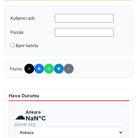
Kullanıcı adı:
Parola:
Beni hatırla
Paylaş:
Hava Durumu
☁
Ankara
NaN°C
ŞEHIR SEÇ