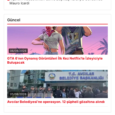
Mauro Icardi
Güncel
06/08/2026
GTA 6’nın Oynanış Görüntüleri İlk Kez Netflix’te İzleyiciyle
Buluşacak
05/08/2026
Avcılar Belediyesi’ne operasyon. 12 şüpheli gözaltına alındı