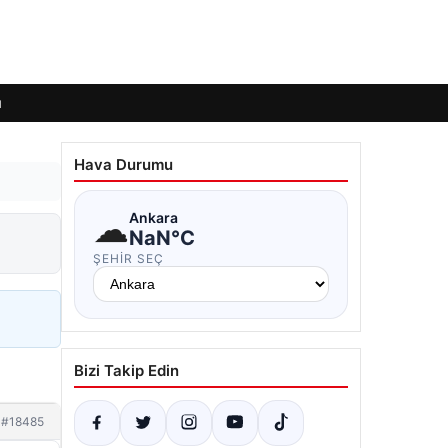
ı
Hava Durumu
☁
Ankara
NaN°C
ŞEHIR SEÇ
Bizi Takip Edin
#18485