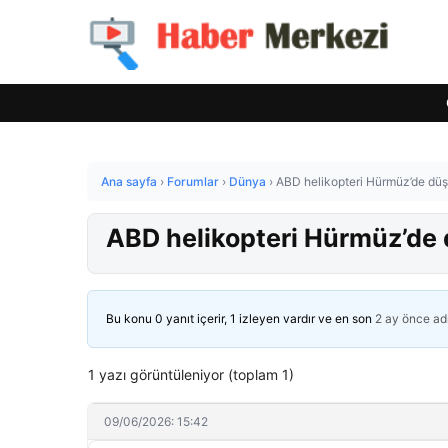
Ana sayfa
›
Forumlar
›
Dünya
›
ABD helikopteri Hürmüz’de düşt
ABD helikopteri Hürmüz’de d
Bu konu 0 yanıt içerir, 1 izleyen vardır ve en son
2 ay önce
ad
1 yazı görüntüleniyor (toplam 1)
09/06/2026: 15:42