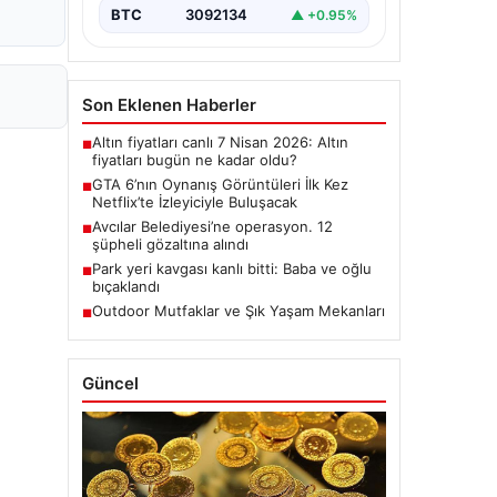
BTC
3092134
▲ +0.95%
Son Eklenen Haberler
Altın fiyatları canlı 7 Nisan 2026: Altın
■
fiyatları bugün ne kadar oldu?
GTA 6’nın Oynanış Görüntüleri İlk Kez
■
Netflix’te İzleyiciyle Buluşacak
Avcılar Belediyesi’ne operasyon. 12
■
şüpheli gözaltına alındı
Park yeri kavgası kanlı bitti: Baba ve oğlu
■
bıçaklandı
Outdoor Mutfaklar ve Şık Yaşam Mekanları
■
Güncel