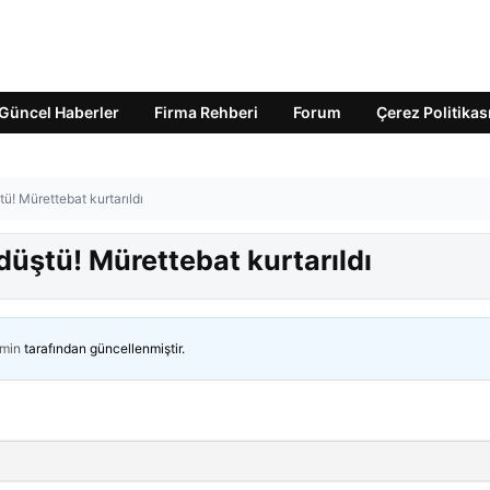
Güncel Haberler
Firma Rehberi
Forum
Çerez Politikas
ü! Mürettebat kurtarıldı
üştü! Mürettebat kurtarıldı
min
tarafından güncellenmiştir.