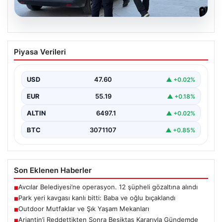
05.08.2026
Park yeri kavgası kanlı bitti: Baba ve
Piyasa Verileri
oğlu bıçaklandı
USD
47.60
▲ +0.02%
EUR
55.19
▲ +0.18%
ALTIN
6497.1
▲ +0.02%
BTC
3071107
▲ +0.85%
Son Eklenen Haberler
Avcılar Belediyesi’ne operasyon. 12 şüpheli gözaltına alındı
■
Park yeri kavgası kanlı bitti: Baba ve oğlu bıçaklandı
■
Outdoor Mutfaklar ve Şık Yaşam Mekanları
■
Arjantin’i Reddettikten Sonra Beşiktaş Kararıyla Gündemde
■