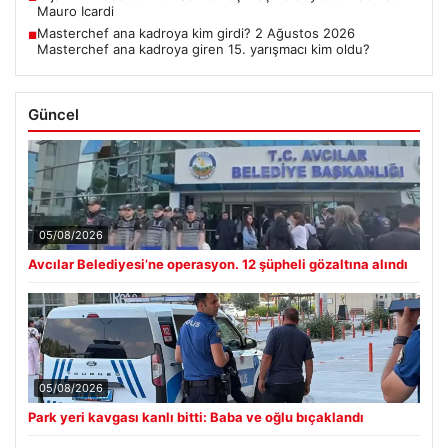
Mauro Icardi
Masterchef ana kadroya kim girdi? 2 Ağustos 2026
■
Masterchef ana kadroya giren 15. yarışmacı kim oldu?
Güncel
05/08/2026
Avcılar Belediyesi’ne operasyon. 12 şüpheli gözaltına alındı
05/08/2026
Park yeri kavgası kanlı bitti: Baba ve oğlu bıçaklandı