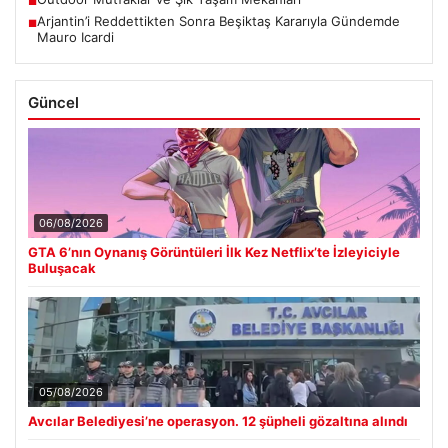
■
Arjantin’i Reddettikten Sonra Beşiktaş Kararıyla Gündemde
■
Mauro Icardi
Güncel
06/08/2026
GTA 6’nın Oynanış Görüntüleri İlk Kez Netflix’te İzleyiciyle
Buluşacak
05/08/2026
Avcılar Belediyesi’ne operasyon. 12 şüpheli gözaltına alındı