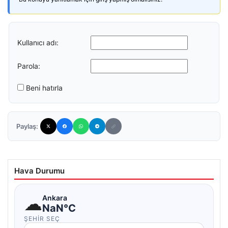
Kullanıcı adı:
Parola:
Beni hatırla
Paylaş:
Hava Durumu
☁
Ankara
NaN°C
ŞEHIR SEÇ