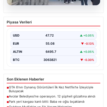
05.08.2026
Avcılar Belediyesi’ne operasyon. 12
Piyasa Verileri
şüpheli gözaltına alındı
{"title": "Avcılar Belediyesi'nde Yolsuzluk Operasyonu:
12 Şüpheli Gözaltına Alındı", "content": "İstanbul'un
USD
47.72
▲ +0.05%
önemli ilçelerinden Avcılar'da…
EUR
55.08
▼ -0.13%
ALTIN
6495.7
▲ +0.05%
BTC
3063821
▼ -0.30%
Son Eklenen Haberler
GTA 6’nın Oynanış Görüntüleri İlk Kez Netflix’te İzleyiciyle
■
Buluşacak
Avcılar Belediyesi’ne operasyon. 12 şüpheli gözaltına alındı
■
Park yeri kavgası kanlı bitti: Baba ve oğlu bıçaklandı
■
Outdoor Mutfaklar ve Şık Yaşam Mekanları