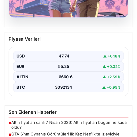
06.08.2026
GTA 6’nın Oynanış Görüntüleri İlk Kez
Piyasa Verileri
Netflix’te İzleyiciyle Buluşacak
Oyun dünyasının merakla beklenen yapımlarından biri
olan Grand Theft Auto 6'nın oynanış videosunun 27…
USD
47.74
▲ +0.18%
EUR
55.25
▲ +0.32%
ALTIN
6660.6
▲ +2.59%
BTC
3092134
▲ +0.95%
Son Eklenen Haberler
Altın fiyatları canlı 7 Nisan 2026: Altın fiyatları bugün ne kadar
■
oldu?
GTA 6’nın Oynanış Görüntüleri İlk Kez Netflix’te İzleyiciyle
■