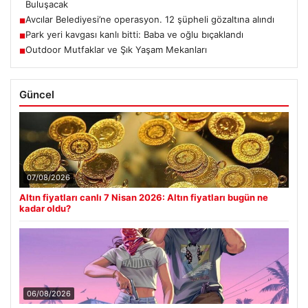
Buluşacak
Avcılar Belediyesi’ne operasyon. 12 şüpheli gözaltına alındı
■
Park yeri kavgası kanlı bitti: Baba ve oğlu bıçaklandı
■
Outdoor Mutfaklar ve Şık Yaşam Mekanları
■
Güncel
07/08/2026
Altın fiyatları canlı 7 Nisan 2026: Altın fiyatları bugün ne
kadar oldu?
06/08/2026