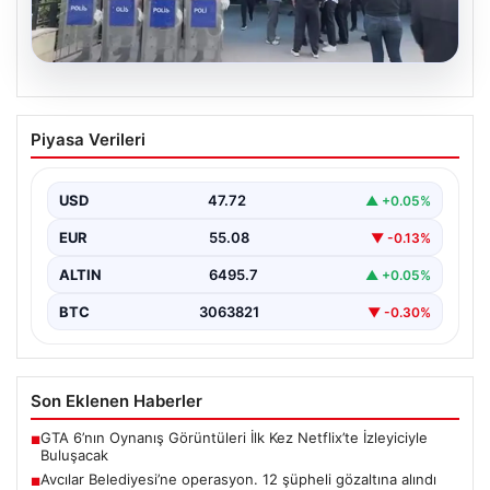
05.08.2026
Avcılar Belediyesi’ne operasyon. 12
Piyasa Verileri
şüpheli gözaltına alındı
{"title": "Avcılar Belediyesi'nde Yolsuzluk Operasyonu:
12 Şüpheli Gözaltına Alındı", "content": "İstanbul'un
USD
47.72
▲ +0.05%
önemli ilçelerinden Avcılar'da…
EUR
55.08
▼ -0.13%
ALTIN
6495.7
▲ +0.05%
BTC
3063821
▼ -0.30%
Son Eklenen Haberler
GTA 6’nın Oynanış Görüntüleri İlk Kez Netflix’te İzleyiciyle
■
Buluşacak
Avcılar Belediyesi’ne operasyon. 12 şüpheli gözaltına alındı
■