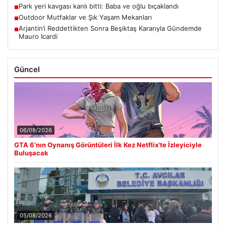
Park yeri kavgası kanlı bitti: Baba ve oğlu bıçaklandı
■
Outdoor Mutfaklar ve Şık Yaşam Mekanları
■
Arjantin’i Reddettikten Sonra Beşiktaş Kararıyla Gündemde
■
Mauro Icardi
Güncel
06/08/2026
GTA 6’nın Oynanış Görüntüleri İlk Kez Netflix’te İzleyiciyle
Buluşacak
05/08/2026