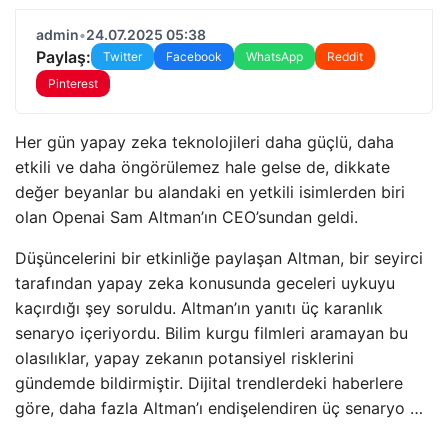
admin
•
24.07.2025 05:38
Paylaş:
Twitter
Facebook
WhatsApp
Reddit
Pinterest
Her gün yapay zeka teknolojileri daha güçlü, daha
etkili ve daha öngörülemez hale gelse de, dikkate
değer beyanlar bu alandaki en yetkili isimlerden biri
olan Openai Sam Altman’ın CEO’sundan geldi.
Düşüncelerini bir etkinliğe paylaşan Altman, bir seyirci
tarafından yapay zeka konusunda geceleri uykuyu
kaçırdığı şey soruldu. Altman’ın yanıtı üç karanlık
senaryo içeriyordu. Bilim kurgu filmleri aramayan bu
olasılıklar, yapay zekanın potansiyel risklerini
gündemde bildirmiştir. Dijital trendlerdeki haberlere
göre, daha fazla Altman’ı endişelendiren üç senaryo …