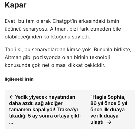
Kapar
Evet, bu tam olarak Chatgpt’in arkasındaki ismin
üçüncü senaryosu. Altman, bizi fark etmeden bile
olabileceğinden korktuğunu söyledi.
Tabii ki, bu senaryolardan kimse yok. Bununla birlikte,
Altman gibi pozisyonda olan birinin teknoloji
konusunda çok net olması dikkat çekicidir.
İlgilenebilirsin
← Yedik yiyecek hayatından
“Hagia Sophia,
daha azdı: sağ akciğer
86 yıl önce 5 yıl
tamamen kapalıydı! Trakea’yı
önce ilk duaya
tıkadığı 5 ay sonra ortaya çıktı
ve ilk duaya
…
ulaştı” →