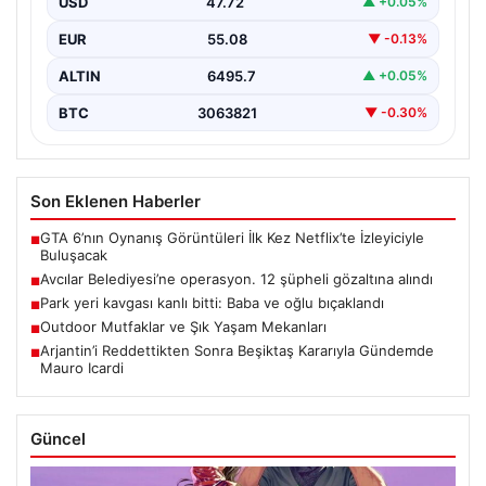
USD
47.72
▲ +0.05%
önemli ilçelerinden…
EUR
55.08
▼ -0.13%
ALTIN
6495.7
▲ +0.05%
BTC
3063821
▼ -0.30%
Son Eklenen Haberler
GTA 6’nın Oynanış Görüntüleri İlk Kez Netflix’te İzleyiciyle
■
Buluşacak
Avcılar Belediyesi’ne operasyon. 12 şüpheli gözaltına alındı
■
Park yeri kavgası kanlı bitti: Baba ve oğlu bıçaklandı
■
Outdoor Mutfaklar ve Şık Yaşam Mekanları
■
Arjantin’i Reddettikten Sonra Beşiktaş Kararıyla Gündemde
■
Mauro Icardi
Güncel