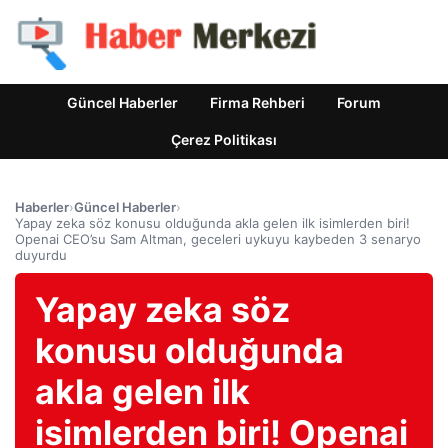
Güncel Haberler
Firma Rehberi
Forum
Çerez Politikası
Haberler
›
Güncel Haberler
›
Yapay zeka söz konusu olduğunda akla gelen ilk isimlerden biri!
Openai CEO’su Sam Altman, geceleri uykuyu kaybeden 3 senaryo
duyurdu
Yapay zeka söz
konusu olduğunda
akla gelen ilk
isimlerden biri! Openai