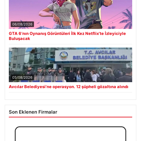
06/08/2026
GTA 6’nın Oynanış Görüntüleri İlk Kez Netflix’te İzleyiciyle
Buluşacak
05/08/2026
Avcılar Belediyesi’ne operasyon. 12 şüpheli gözaltına alındı
Son Eklenen Firmalar