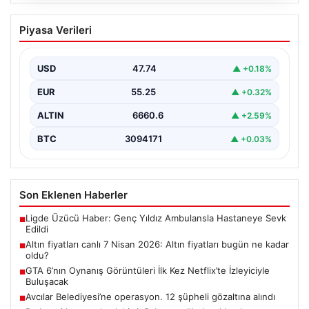
07.08.2026
Altın fiyatları canlı 7 Nisan 2026: Altın
Piyasa Verileri
fiyatları bugün ne kadar oldu?
USD
47.74
▲ +0.18%
EUR
55.25
▲ +0.32%
ALTIN
6660.6
▲ +2.59%
BTC
3094171
▲ +0.03%
Son Eklenen Haberler
Ligde Üzücü Haber: Genç Yıldız Ambulansla Hastaneye Sevk
■
Edildi
Altın fiyatları canlı 7 Nisan 2026: Altın fiyatları bugün ne kadar
■
oldu?
GTA 6’nın Oynanış Görüntüleri İlk Kez Netflix’te İzleyiciyle
■
Buluşacak
Avcılar Belediyesi’ne operasyon. 12 şüpheli gözaltına alındı
■