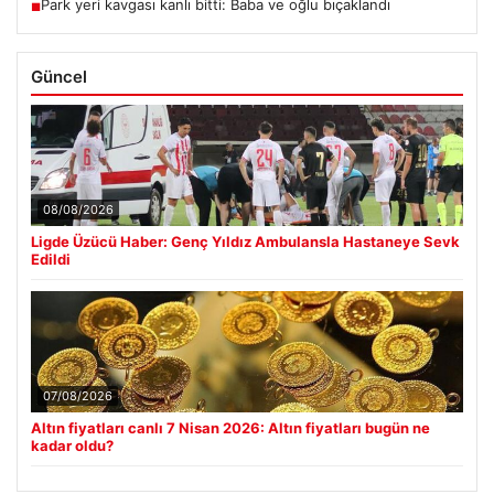
Park yeri kavgası kanlı bitti: Baba ve oğlu bıçaklandı
■
Güncel
08/08/2026
Ligde Üzücü Haber: Genç Yıldız Ambulansla Hastaneye Sevk
Edildi
07/08/2026
Altın fiyatları canlı 7 Nisan 2026: Altın fiyatları bugün ne
kadar oldu?