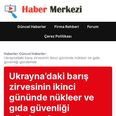
Güncel Haberler
Firma Rehberi
Forum
Çerez Politikası
Haberler
›
Güncel Haberler
›
Ukrayna’daki barış zirvesinin ikinci gününde nükleer ve gıda
güvenliği gündemde
Ukrayna’daki barış
zirvesinin ikinci
gününde nükleer ve
gıda güvenliği